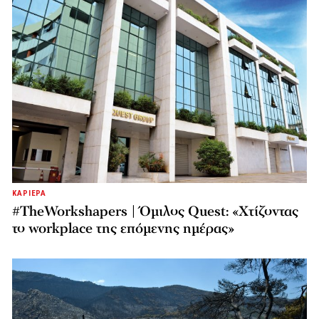
ΚΑΡΙΕΡΑ
#TheWorkshapers | Όμιλος Quest: «Χτίζοντας
το workplace της επόμενης ημέρας»