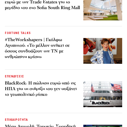
ευρώ με την Trade Estates για το
μερίδιο του στο Sofia South Ring Mall
FORTUNE TALKS
#TheWorkshapers | Γκόλφω
Αγαπητού: «Το μέλλον ανήκει σε
όσους συνδυάζουν την ΤΝ με
ανθρώπινη κρίση»
ΕΠΕΝΔΥΣΕΙΣ
BlackRock: Η πώληση ευρώ από τις
ΗΠΑ για τη στήριξη του γεν αυξάνει
το γεωπολιτικό ρίσκο
ΕΠΙΚΑΙΡΟΤΗΤΑ
Μέση Ανατολή: Τουρκία, Σαουδική