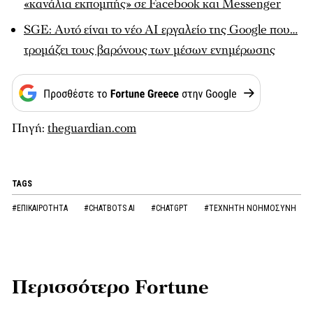
«κανάλια εκπομπής» σε Facebook και Messenger
SGE: Αυτό είναι το νέο AI εργαλείο της Google που…
τρομάζει τους βαρόνους των μέσων ενημέρωσης
Πηγή:
theguardian.com
TAGS
#ΕΠΙΚΑΙΡΟΤΗΤΑ
#CHATBOTS AI
#CHATGPT
#ΤΕΧΝΗΤΗ ΝΟΗΜΟΣΥΝΗ
Περισσότερο Fortune