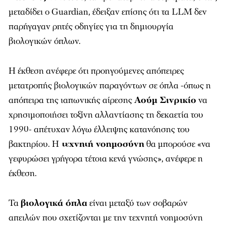
μεταδίδει ο Guardian, έδειξαν επίσης ότι τα LLM δεν
παρήγαγαν ρητές οδηγίες για τη δημιουργία
βιολογικών όπλων.
Η έκθεση ανέφερε ότι προηγούμενες απόπειρες
μετατροπής βιολογικών παραγόντων σε όπλα -όπως η
απόπειρα της ιαπωνικής αίρεσης
Αούμ Σινρικίο
να
χρησιμοποιήσει τοξίνη αλλαντίασης τη δεκαετία του
1990- απέτυχαν λόγω έλλειψης κατανόησης του
βακτηρίου. Η
τεχνητή νοημοσύνη
θα μπορούσε «να
γεφυρώσει γρήγορα τέτοια κενά γνώσης», ανέφερε η
έκθεση.
Τα
βιολογικά όπλα
είναι μεταξύ των σοβαρών
απειλών που σχετίζονται με την τεχνητή νοημοσύνη