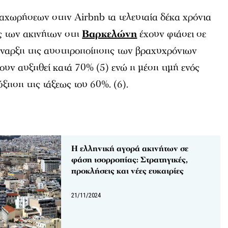
αχωρήσεων στην Airbnb τα τελευταία δέκα χρόνια
μές των ακινήτων στη
Βαρκελώνη
έχουν φτάσει σε
 έναρξη της αυστηροποίησης των βραχυχρόνιων
χουν αυξηθεί κατά 70% (5) ενώ η μέση τιμή ενός
ύξηση της τάξεως του 60%. (6).
Η ελληνική αγορά ακινήτων σε
φάση ισορροπίας: Στρατηγικές,
προκλήσεις και νέες ευκαιρίες
21/11/2024