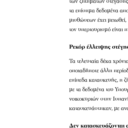
των ζητημάτων στέγασης
τα επίσημα δεδομένα απ
μισθώσεων έχει μειωθεί,
τον υπερτουρισμό είναι π
Ρεκόρ έλλειψης στέγη
Τα τελευταία δέκα χρόνι
οποιαδήποτε άλλη περίοδ
επίπεδα κατασκευής, η ζ
με τα δεδομένα του Υπου
νοικοκυριών στην Ισπανί
κατασκευάστηκαν, με ανα
Δεν κατασκευάζονται α