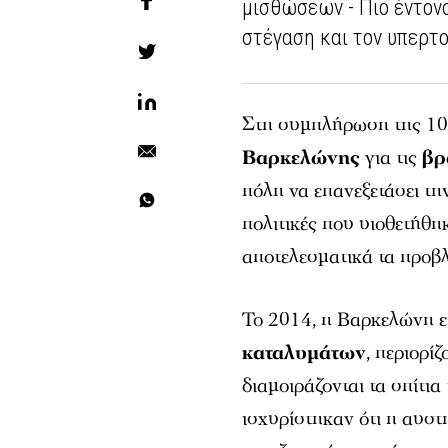
μισθώσεων - Πιο έντον
στέγαση και τον υπερτ
Στη συμπλήρωση της 10η
Βαρκελώνης
για τις
βρ
πόλη να επανεξετάσει τη
πολιτικές που υιοθετήθ
αποτελεσματικά τα προβλ
Το 2014, η Βαρκελώνη ει
καταλυμάτων
, περιορί
διαμοιράζονται τα σπίτια
ισχυρίστηκαν ότι η αυστ