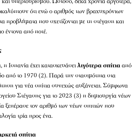
 και υπερτουρισμού. Ωστόσο, δέκα χρόνια αργότερα,
οκαλύπτουν ότι ενώ ο αριθμός των βραχυχρόνιων
 τα προβλήματα που σχετίζονται με τη στέγαση και
ιο έντονα από ποτέ.
ς
α, η Ισπανία έχει κατασκευάσει
λιγότερα σπίτια
από
ο από το 1970 (2). Παρά την στασιμότητα στα
ήτηση για νέα σπίτια συνεχώς αυξάνεται. Σύμφωνα
ργείου Στέγασης για το 2023 (3) η δημιουργία νέων
α ξεπέρασε τον αριθμό των νέων σπιτιών που
λογία τρία προς ένα.
ρκετά σπίτια