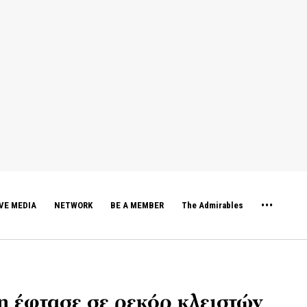
VE MEDIA
NETWORK
BE A MEMBER
The Admirables
η έφτασε σε ρεκόρ κλειστών