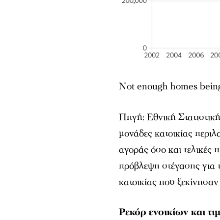
Not enough homes being
Πηγή: Εθνική Στατιστική
μονάδες κατοικίας περι
αγοράς όσο και τελικές π
πρόβλεψη στέγασης για τ
κατοικίας που ξεκίνησαν
Ρεκόρ ενοικίων και τ