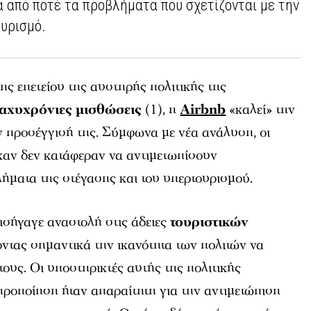
α από ποτέ τα προβλήματα που σχετίζονται με την
ουρισμό.
ς επετείου της αυστηρής πολιτικής της
αχυχρόνιες μισθώσεις
(1), η
Airbnb
«καλεί» την
ν προσέγγισή της. Σύμφωνα με νέα ανάλυση, οι
ηκαν δεν κατάφεραν να αντιμετωπίσουν
ήματα της στέγασης και του υπερτουρισμού.
σήγαγε αναστολή στις άδειες
τουριστικών
ζοντας σημαντικά την ικανότητα των πολιτών να
 τους. Οι υποστηρικτές αυτής της πολιτικής
ηροποίηση ήταν απαραίτητη για την αντιμετώπιση