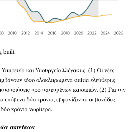
 built
 Υπηρεσία και Υπουργείο Στέγασης, (1) Οι νέες
λαμβάνουν τόσο ολοκληρωμένα σπίτια ελεύθερης
ιστοποιήσεις προστατευμένων κατοικιών, (2) Για την
α επόμενα δύο χρόνια, εμφανίζονται οι μονάδες
 δύο χρόνια νωρίτερα.
ιμών ακινήτων