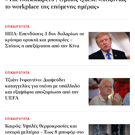
το workplace της επόμενης ημέρας»
ΕΠΙΚΑΙΡΟΤΗΤΑ
ΗΠΑ: Επενδύσεις 3 δισ. δολαρίων σε
κρίσιμα ορυκτά και μπαταρίες –
Στόχος η απεξάρτηση από την Κίνα
ΕΠΙΚΑΙΡΟΤΗΤΑ
Τζιάνι Ινφαντίνο: Διαψεύδει
καταγγελίες για σχέση με υπάλληλο
και εξαψήφια αποζημίωση από την
UEFA
ΕΠΙΚΑΙΡΟΤΗΤΑ
Καιρός: Υψηλές θερμοκρασίες και
ισχυρά μελτέμια – Έως 8 μποφόρ στο