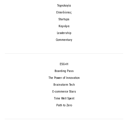
Τεχνολογία
Επενδύσεις
Startups
Καριέρα
Leadership
Commentary
ESG+H
Boarding Pass
The Power of Innovation
Brainstorm Tech
E-commerce Stars
Time Well Spent
Path to Zero