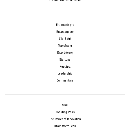
Fortune Greece Network
Επικαιρότητα
Επιχειρήσεις
Life & Art
Τεχνολογία
Επενδύσεις
Startups
Καριέρα
Leadership
Commentary
ESG+H
Boarding Pass
The Power of Innovation
Brainstorm Tech