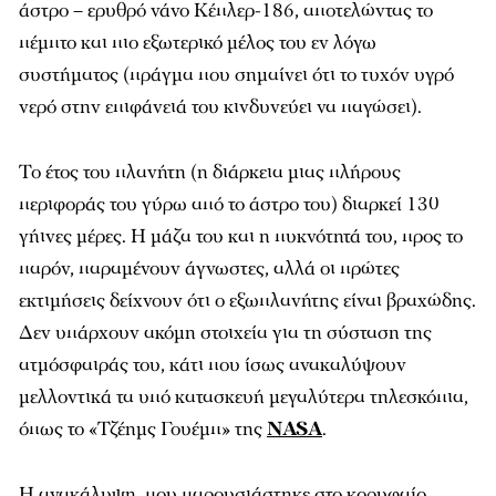
άστρο – ερυθρό νάνο Κέπλερ-186, αποτελώντας το
πέμπτο και πιο εξωτερικό μέλος του εν λόγω
συστήματος (πράγμα που σημαίνει ότι το τυχόν υγρό
νερό στην επιφάνειά του κινδυνεύει να παγώσει).
Το έτος του πλανήτη (η διάρκεια μιας πλήρους
περιφοράς του γύρω από το άστρο του) διαρκεί 130
γήινες μέρες. Η μάζα του και η πυκνότητά του, προς το
παρόν, παραμένουν άγνωστες, αλλά οι πρώτες
εκτιμήσεις δείχνουν ότι ο εξωπλανήτης είναι βραχώδης.
Δεν υπάρχουν ακόμη στοιχεία για τη σύσταση της
ατμόσφαιράς του, κάτι που ίσως ανακαλύψουν
μελλοντικά τα υπό κατασκευή μεγαλύτερα τηλεσκόπια,
όπως το «Τζέημς Γουέμπ» της
NASA
.
Η ανακάλυψη, που παρουσιάστηκε στο κορυφαίο