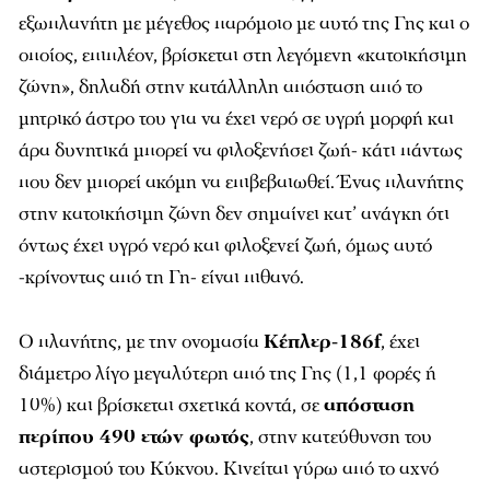
εξωπλανήτη με μέγεθος παρόμοιο με αυτό της Γης και ο
οποίος, επιπλέον, βρίσκεται στη λεγόμενη «κατοικήσιμη
ζώνη», δηλαδή στην κατάλληλη απόσταση από το
μητρικό άστρο του για να έχει νερό σε υγρή μορφή και
άρα δυνητικά μπορεί να φιλοξενήσει ζωή- κάτι πάντως
που δεν μπορεί ακόμη να επιβεβαιωθεί. Ένας πλανήτης
στην κατοικήσιμη ζώνη δεν σημαίνει κατ’ ανάγκη ότι
όντως έχει υγρό νερό και φιλοξενεί ζωή, όμως αυτό
-κρίνοντας από τη Γη- είναι πιθανό.
Ο πλανήτης, με την ονομασία
Κέπλερ-186f
, έχει
διάμετρο λίγο μεγαλύτερη από της Γης (1,1 φορές ή
10%) και βρίσκεται σχετικά κοντά, σε
απόσταση
περίπου 490 ετών φωτός
, στην κατεύθυνση του
αστερισμού του Κύκνου. Κινείται γύρω από το αχνό