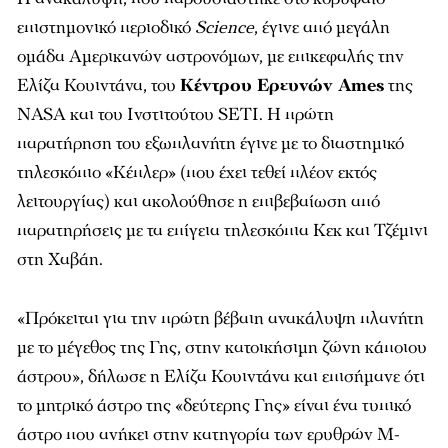
επιστημονικό περιοδικό
Science
, έγινε από μεγάλη
ομάδα Αμερικανών αστρονόμων, με επικεφαλής την
Ελίζα Κουιντάνα, του
Κέντρου Ερευνών Ames
της
NASΑ και του Ινστιτούτου SETI. H πρώτη
παρατήρηση του εξωπλανήτη έγινε με το διαστημικό
τηλεσκόπιο «Κέπλερ» (που έχει τεθεί πλέον εκτός
λειτουργίας) και ακολούθησε η επιβεβαίωση από
παρατηρήσεις με τα επίγεια τηλεσκόπια Κεκ και Τζέμινι
στη Χαβάη.
«Πρόκειται για την πρώτη βέβαιη ανακάλυψη πλανήτη
με το μέγεθος της Γης, στην κατοικήσιμη ζώνη κάποιου
άστρου», δήλωσε η Ελίζα Κουιντάνα και επισήμανε ότι
το μητρικό άστρο της «δεύτερης Γης» είναι ένα τυπικό
άστρο που ανήκει στην κατηγορία των ερυθρών Μ-