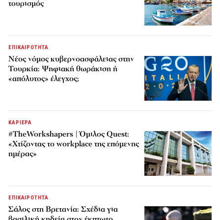
τουρισμός
ΕΠΙΚΑΙΡΟΤΗΤΑ
Νέος νόμος κυβερνοασφάλειας στην
Τουρκία: Ψηφιακή θωράκιση ή
«απόλυτος» έλεγχος;
ΚΑΡΙΕΡΑ
#TheWorkshapers | Όμιλος Quest:
«Χτίζοντας το workplace της επόμενης
ημέρας»
ΕΠΙΚΑΙΡΟΤΗΤΑ
Σάλος στη Βρετανία: Σχέδια για
βασιλική κηδεία στον έκπτωτο