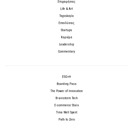
Επιχειρήσεις
Life & Art
Τεχνολογία
Επενδύσεις
Startups
Καριέρα
Leadership
Commentary
ESG+H
Boarding Pass
The Power of Innovation
Brainstorm Tech
E-commerce Stars
Time Well Spent
Path to Zero