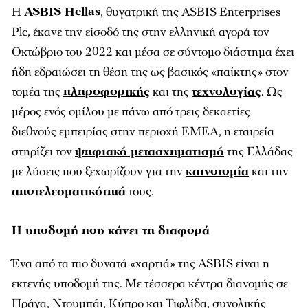
Η
ASBIS Hellas
, θυγατρική της ASBIS Enterprises
Plc, έκανε την είσοδό της στην ελληνική αγορά τον
Οκτώβριο του 2022 και μέσα σε σύντομο διάστημα έχει
ήδη εδραιώσει τη θέση της ως βασικός «παίκτης» στον
τομέα της
πληροφορικής
και της
τεχνολογίας
. Ως
μέρος ενός ομίλου με πάνω από τρεις δεκαετίες
διεθνούς εμπειρίας στην περιοχή EMEA, η εταιρεία
στηρίζει τον
ψηφιακό μετασχηματισμό
της Ελλάδας
με λύσεις που ξεχωρίζουν για την
καινοτομία
και την
αποτελεσματικότητά
τους.
Η υποδομή που κάνει τη διαφορά
Ένα από τα πιο δυνατά «χαρτιά» της ASBIS είναι η
εκτενής υποδομή της. Με τέσσερα κέντρα διανομής σε
Πράγα, Ντουμπάι, Κύπρο και Τιφλίδα, συνολικής