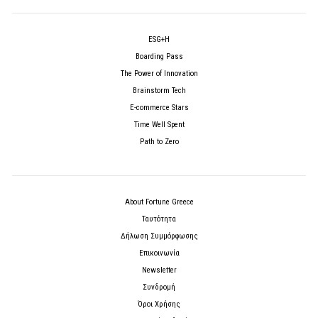
ESG+H
Boarding Pass
The Power of Innovation
Brainstorm Tech
E-commerce Stars
Time Well Spent
Path to Zero
About Fortune Greece
Ταυτότητα
Δήλωση Συμμόρφωσης
Επικοινωνία
Newsletter
Συνδρομή
Όροι Χρήσης