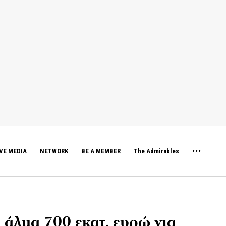
VE MEDIA
NETWORK
BE A MEMBER
The Admirables
 άλμα 700 εκατ. ευρώ για