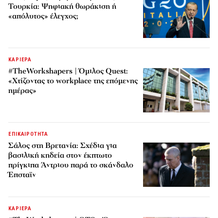
Τουρκία: Ψηφιακή θωράκιση ή
«απόλυτος» έλεγχος;
ΚΑΡΙΕΡΑ
#TheWorkshapers | Όμιλος Quest:
«Χτίζοντας το workplace της επόμενης
ημέρας»
ΕΠΙΚΑΙΡΟΤΗΤΑ
Σάλος στη Βρετανία: Σχέδια για
βασιλική κηδεία στον έκπτωτο
πρίγκιπα Άντριου παρά το σκάνδαλο
Έπσταϊν
ΚΑΡΙΕΡΑ