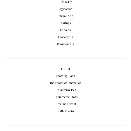
Life & Art
Τεχνολογία
Επενδύσεις
Startups
Καριέρα
Leadership
Commentary
ESG+H
Boarding Pass
The Power of Innovation
Brainstorm Tech
E-commerce Stars
Time Well Spent
Path to Zero