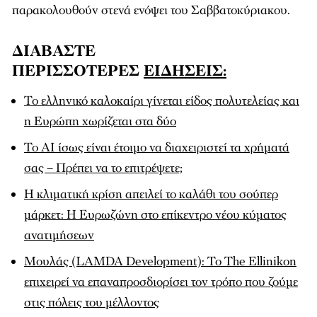
παρακολουθούν στενά ενόψει του Σαββατοκύριακου.
ΔΙΑΒΑΣΤΕ
ΠΕΡΙΣΣΟΤΕΡΕΣ
ΕΙΔΗΣΕΙΣ:
Το ελληνικό καλοκαίρι γίνεται είδος πολυτελείας και
η Ευρώπη χωρίζεται στα δύο
To ΑΙ ίσως είναι έτοιμο να διαχειριστεί τα χρήματά
σας – Πρέπει να το επιτρέψετε;
Η κλιματική κρίση απειλεί το καλάθι του σούπερ
μάρκετ: Η Ευρωζώνη στο επίκεντρο νέου κύματος
ανατιμήσεων
Μουλάς (LAMDA Development): To The Ellinikon
επιχειρεί να επαναπροσδιορίσει τον τρόπο που ζούμε
στις πόλεις του μέλλοντος