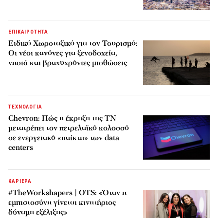
ΕΠΙΚΑΙΡΟΤΗΤΑ
Ειδικό Χωροταξικό για τον Τουρισμό:
Οι νέοι κανόνες για ξενοδοχεία,
νησιά και βραχυχρόνιες μισθώσεις
ΤΕΧΝΟΛΟΓΙΑ
Chevron: Πώς η έκρηξη της ΤΝ
μετατρέπει τον πετρελαϊκό κολοσσό
σε ενεργειακό «παίκτη» των data
centers
ΚΑΡΙΕΡΑ
#TheWorkshapers | OTS: «Όταν η
εμπιστοσύνη γίνεται κινητήριος
δύναμη εξέλιξης»