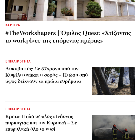
ΚΑΡΙΕΡΑ
#TheWorkshapers | Όμιλος Quest: «Χτίζοντας
το workplace της επόμενης ημέρας»
ΕΠΙΚΑΙΡΟΤΗΤΑ
Λυκαβηττός: Σε 57χρονη από την
Κυψέλη ανήκει η σορός – Πτώση από
ύψος δείχνουν τα πρώτα ευρήματα
ΕΠΙΚΑΙΡΟΤΗΤΑ
Κρήτη: Πολύ υψηλός κίνδυνος
πυρκαγιάς και την Κυριακή – Σε
επιφυλακή όλο το νησί