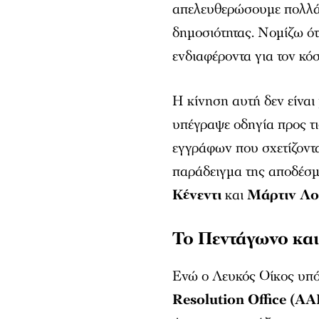
απελευθερώσουμε πολλά 
δημοσιότητας. Νομίζω ότι
ενδιαφέροντα για τον κό
Η κίνηση αυτή δεν είνα
υπέγραψε οδηγία προς τ
εγγράφων που σχετίζοντα
παράδειγμα της αποδέσμ
Κένεντι
και
Μάρτιν Λο
Το Πεντάγωνο κα
Ενώ ο Λευκός Οίκος υπό
Resolution Office (A