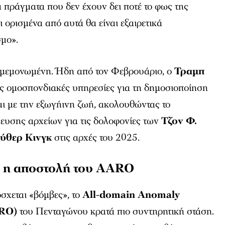
πράγματα που δεν έχουν δει ποτέ το φως της
 ορισμένα από αυτά θα είναι εξαιρετικά
σμο».
ι μεμονωμένη. Ήδη από τον Φεβρουάριο, ο
Τραμπ
ις ομοσπονδιακές υπηρεσίες για τη δημοσιοποίηση
ι με την εξωγήινη ζωή, ακολουθώντας το
ευσης αρχείων για τις δολοφονίες των
Τζον Φ.
ύθερ Κινγκ
στις αρχές του 2025.
ι η αποστολή του AARO
σχεται «βόμβες», το
All-domain Anomaly
ARO)
του Πενταγώνου κρατά πιο συντηρητική στάση.