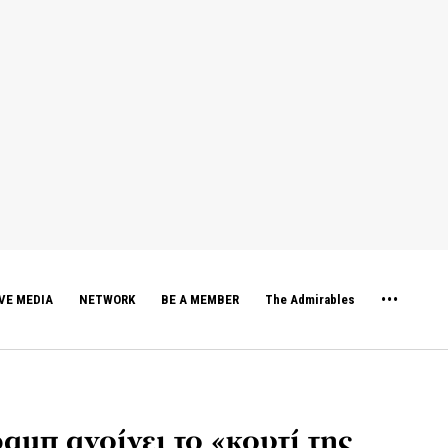
VE MEDIA
NETWORK
BE A MEMBER
The Admirables
αμπ ανοίγει το «κουτί της