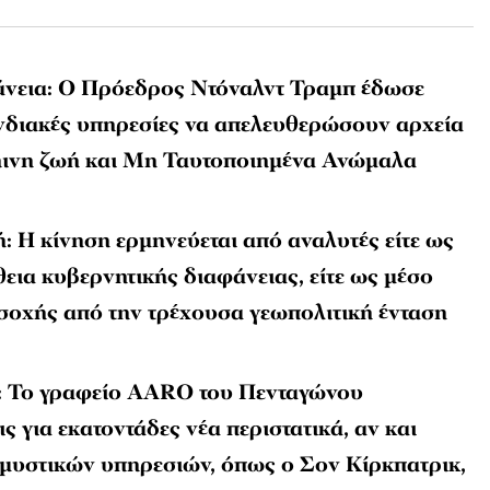
άνεια: Ο Πρόεδρος Ντόναλντ Τραμπ έδωσε
νδιακές υπηρεσίες να απελευθερώσουν αρχεία
ινη ζωή και Μη Ταυτοποιημένα Ανώμαλα
: Η κίνηση ερμηνεύεται από αναλυτές είτε ως
εια κυβερνητικής διαφάνειας, είτε ως μέσο
οχής από την τρέχουσα γεωπολιτική ένταση
: Το γραφείο AARO του Πενταγώνου
ις για εκατοντάδες νέα περιστατικά, αν και
μυστικών υπηρεσιών, όπως ο Σον Κίρκπατρικ,