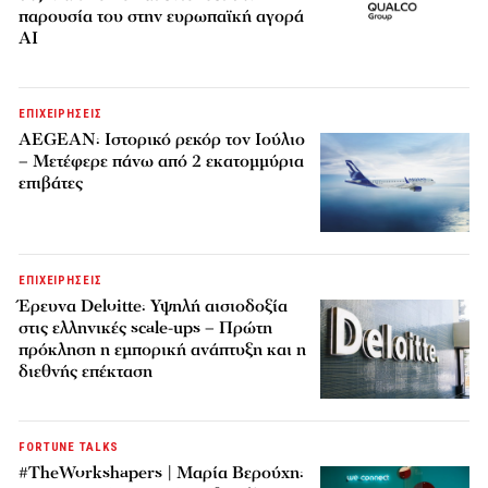
παρουσία του στην ευρωπαϊκή αγορά
AI
ΕΠΙΧΕΙΡΗΣΕΙΣ
AEGEAN: Ιστορικό ρεκόρ τον Ιούλιο
– Μετέφερε πάνω από 2 εκατομμύρια
επιβάτες
ΕΠΙΧΕΙΡΗΣΕΙΣ
Έρευνα Deloitte: Υψηλή αισιοδοξία
στις ελληνικές scale-ups – Πρώτη
πρόκληση η εμπορική ανάπτυξη και η
διεθνής επέκταση
FORTUNE TALKS
#TheWorkshapers | Μαρία Βερούχη: