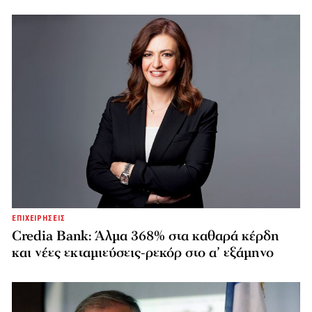
ΕΠΙΧΕΙΡΗΣΕΙΣ
Credia Bank: Άλμα 368% στα καθαρά κέρδη
και νέες εκταμιεύσεις-ρεκόρ στο α’ εξάμηνο