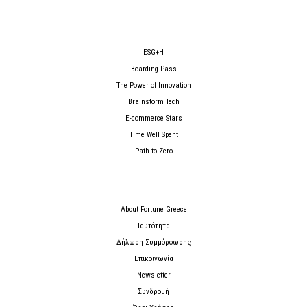
ESG+H
Boarding Pass
The Power of Innovation
Brainstorm Tech
E-commerce Stars
Time Well Spent
Path to Zero
About Fortune Greece
Ταυτότητα
Δήλωση Συμμόρφωσης
Επικοινωνία
Newsletter
Συνδρομή