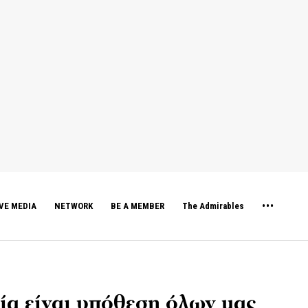
VE MEDIA
NETWORK
BE A MEMBER
The Admirables
εία είναι υπόθεση όλων μας