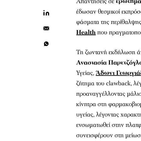
Απαντήσεις σε
ερωτήμα
έδωσαν θεσμικοί εκπρόσω
φάσματα της περίθαλψης 
Health
που πραγματοποι
Τη ζωντανή εκδήλωση άν
Αναστασία Παρετζόγλ
Υγείας,
Άδωνι Γεωργιά
ζήτημα του clawback, λέγ
προαναγγέλλοντας μάλισ
κίνητρα στη φαρμακοβιο
υγείας, λέγοντας χαρακτη
ενσωματωθεί στην πλατφ
συνεισφέρουν στη μείωσ