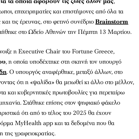
τα τα οποία αφορούν τις ζωές όλων μας
,
ποι, επιχειρηματίες και επιστήμονες από όλα τα
και τις έρευνας, στο φετινό συνέδριο
Brainstorm
ήθηκε στο Ωδείο Αθηνών την Πέμπτη 13 Μαρτίου.
οιξε η Executive Chair του Fortune Greece,
ου
, η οποία υποδέχτηκε στη σκηνή τον υπουργό
δη
. Ο υπουργός αναφέρθηκε, μεταξύ άλλων, στο
οντας ότι η «ψαλίδα» θα μειωθεί κι άλλο στο μέλλον,
τα και κυβερνητικές πρωτοβουλίες για περεταίρω
μηχανία. Στάθηκε επίσης στον ψηφιακό φάκελο
ριστικά ότι από το τέλος του 2025 θα έχουν
όρμα MyHealth app και τα δεδομένα που θα
η της γραφειοκρατίας.