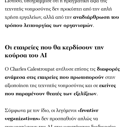
Ωστόσο, υπογράμμισε ότι η πραγματική αξία της
τεχνητής νοημοσύνης δεν προκύπτει από την απλή
χρήση εργαλείων, αλλά από την
αναδιάρθρωση του
τρόπου λειτουργίας των οργανισμών
.
Οι εταιρείες που θα κερδίσουν την
κούρσα του AI
Ο Charles Calestroupat ανέλυσε επίσης τις
διαφορές
ανάμεσα στις εταιρείες που πρωτοπορούν
στην
αξιοποίηση της τεχνητής νοημοσύνης και σε
εκείνες
που παραμένουν θεατές των εξελίξεων
.
Σύμφωνα με τον ίδιο, οι λεγόμενοι «
frontier
organizations
» δεν προσπαθούν απλώς να
ενσωματώσουν την AI στις υφιστάμενες διαδικασίες