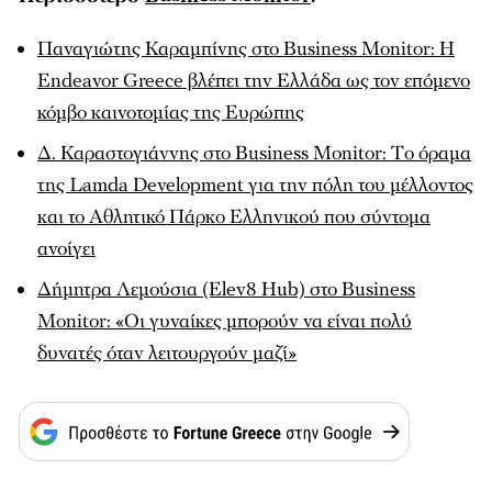
Παναγιώτης Καραμπίνης στο Business Monitor: Η
Endeavor Greece βλέπει την Ελλάδα ως τον επόμενο
κόμβο καινοτομίας της Ευρώπης
Δ. Καραστογιάννης στο Business Monitor: Tο όραμα
της Lamda Development για την πόλη του μέλλοντος
και το Αθλητικό Πάρκο Ελληνικού που σύντομα
ανοίγει
Δήμητρα Λεμούσια (Elev8 Hub) στο Business
Monitor: «Οι γυναίκες μπορούν να είναι πολύ
δυνατές όταν λειτουργούν μαζί»