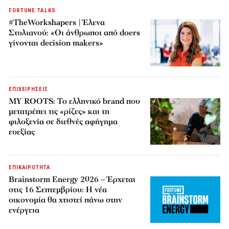
FORTUNE TALKS
#TheWorkshapers | Έλενα
Στυλιανού: «Οι άνθρωποι από doers
γίνονται decision makers»
ΕΠΙΧΕΙΡΗΣΕΙΣ
MY ROOTS: Το ελληνικό brand που
μετατρέπει τις «ρίζες» και τη
φιλοξενία σε διεθνές αφήγημα
ευεξίας
ΕΠΙΚΑΙΡΟΤΗΤΑ
Brainstorm Energy 2026 – Έρχεται
στις 16 Σεπτεμβρίου: Η νέα
οικονομία θα χτιστεί πάνω στην
ενέργεια