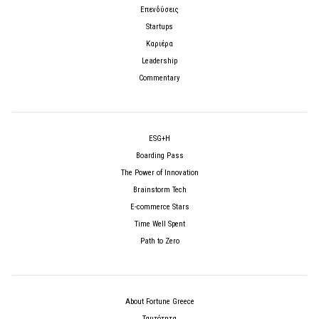
Επενδύσεις
Startups
Καριέρα
Leadership
Commentary
ESG+H
Boarding Pass
The Power of Innovation
Brainstorm Tech
E-commerce Stars
Time Well Spent
Path to Zero
About Fortune Greece
Ταυτότητα