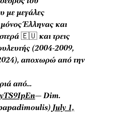
ρόεδρος του
υ με μεγάλες
 μόνος Έλληνας και
στερά 🇪🇺 και τρεις
ουλευτής (2004-2009,
2024), αποχωρώ από την
ριά από…
rXyTS9IpEn
— Dim.
papadimoulis)
July 1,