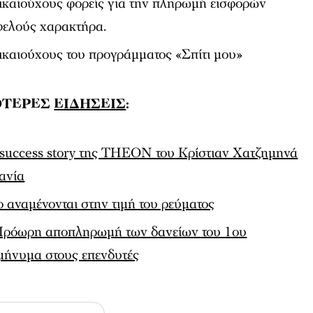
ικαιούχους φορείς για την πληρωμή εισφορών
ελούς χαρακτήρα.
ικαιούχους του προγράμματος «Σπίτι μου»
ΟΤΕΡΕΣ
ΕΙΔΗΣΕΙΣ
:
 success story της TΗΕΟΝ του Κρίστιαν Χατζημηνά
χανία
 αναμένονται στην τιμή του ρεύματος
 Πρόωρη αποπληρωμή των δανείων του 1ου
μήνυμα στους επενδυτές