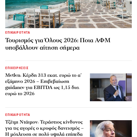
ΕΠΙΚΑΙΡΟΤΗΤΑ
Τουρισμός για Όλους 2026: Ποια ΑΦΜ
υποβάλλουν αίτηση σήμερα
ΕΠΙΧΕΙΡΗΣΕΙΣ
Metlen: Κέρδη 313 εκατ. ευρώ το α’
εξάμηνο 2026 – Επιβεβαίωση
guidance για EBITDA ως 1,15 δισ.
ευρώ το 2026
ΕΠΙΚΑΙΡΟΤΗΤΑ
Τζέιμι Ντάιμον: Τεράστιος κίνδυνος
για τις αγορές ο κρυφός δανεισμός –
Η μόχλευση σε πολύ υψηλά επίπεδα