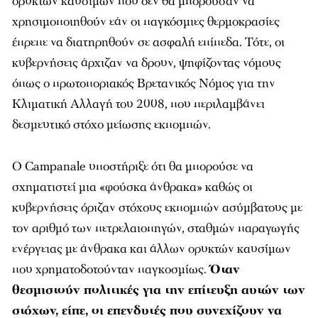
ορυκτών καυσίμων που δεν θα μπορούσαν να
χρησιμοποιηθούν εάν οι παγκόσμιες θερμοκρασίες
έπρεπε να διατηρηθούν σε ασφαλή επίπεδα. Τότε, οι
κυβερνήσεις άρχιζαν να δρουν, ψηφίζοντας νόμους
όπως ο πρωτοποριακός Βρετανικός Νόμος για την
Κλιματική Αλλαγή του 2008, που περιλαμβάνει
δεσμευτικό στόχο μείωσης εκπομπών.
Ο Campanale υποστήριξε ότι θα μπορούσε να
σχηματιστεί μια «φούσκα άνθρακα» καθώς οι
κυβερνήσεις όριζαν στόχους εκπομπών ασύμβατους με
τον αριθμό των πετρελαιοπηγών, σταθμών παραγωγής
ενέργειας με άνθρακα και άλλων ορυκτών καυσίμων
που χρηματοδοτούνταν παγκοσμίως.
Όταν
θεσμιστούν πολιτικές για την επίτευξη αυτών των
στόχων, είπε, οι επενδυτές που συνεχίζουν να