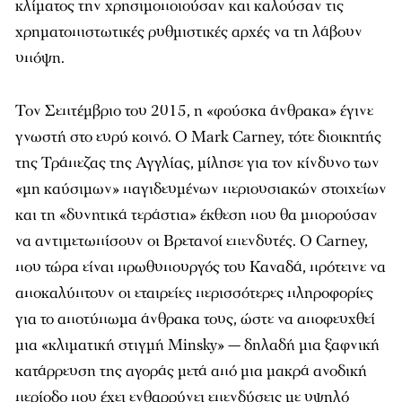
κλίματος την χρησιμοποιούσαν και καλούσαν τις
χρηματοπιστωτικές ρυθμιστικές αρχές να τη λάβουν
υπόψη.
Τον Σεπτέμβριο του 2015, η «φούσκα άνθρακα» έγινε
γνωστή στο ευρύ κοινό. Ο Mark Carney, τότε διοικητής
της Τράπεζας της Αγγλίας, μίλησε για τον κίνδυνο των
«μη καύσιμων» παγιδευμένων περιουσιακών στοιχείων
και τη «δυνητικά τεράστια» έκθεση που θα μπορούσαν
να αντιμετωπίσουν οι Βρετανοί επενδυτές. Ο Carney,
που τώρα είναι πρωθυπουργός του Καναδά, πρότεινε να
αποκαλύπτουν οι εταιρείες περισσότερες πληροφορίες
για το αποτύπωμα άνθρακα τους, ώστε να αποφευχθεί
μια «κλιματική στιγμή Minsky» — δηλαδή μια ξαφνική
κατάρρευση της αγοράς μετά από μια μακρά ανοδική
περίοδο που έχει ενθαρρύνει επενδύσεις με υψηλό