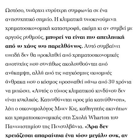
Ωστόσο, υπάρχει ευρύτερη συμφωνία σε ένα
ανησυχητικό σημείο. Η κλιματικά υποκινούμενη
χρηματοοικονομική καταστροφή, ακόμη κι αν συμβεί με
αργούς ρυθμούς,
μπορεί να είναι πιο απειλητική
από το χάος του παρελθόντος.
Αυτό συμβαίνει
επειδή δεν θα προκληθεί από χρηματοοικονομικές
αποτυχίες που συνήθως ακολουθούνται από
ανάκαμψη, αλλά από τις παγκόσμιες εκπομπές
άνθρακα που ο κόσμος προσπαθεί πάνω από 30 χρόνια
να μειώσει. «Αυτός ο τύπος κλιματικού κινδύνου δεν
είναι κυκλικός. Κατευθύνεται προς μία κατεύθυνση»,
λέει ο οικονομολόγος Μπεν Κις, καθηγητής ακινήτων
και χρηματοοικονομικής στη Σχολή Wharton του
Πανεπιστημίου της Πενσυλβάνια. «
Άρα δεν
χρειάζεσαι απαραίτητα ένα τόσο μεγάλο σοκ, αν