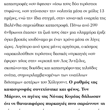
καταστροφές που άφησαν πίσω τους δύο τεράστιοι
τυφώνες, που χτύπησαν την πολιτεία μέσα σε μόλις 13
ημέρες, ενώ την ίδια στιγμή, στην ισπανική επαρχία της
Βαλένθια σημειώθηκε καταστροφή. Πάνω από 200
άνθρωποι έχασαν τη ζωή τους όταν μια πλημμύρα έριξε
όγκο βροχής ισοδύναμο με έναν χρόνο μέσα σε λίγες
ώρες. Λιγότερο από τρεις μήνες αργότερα, ο κόσμος
παρακολούθησε τεράστιες δασικές πυρκαγιές που
έφεραν χάος στην περιοχή του Λος Άντζελες,
σκοτώνοντας δεκάδες και καταστρέφοντας χιλιάδες
σπίτια, συμπεριλαμβανομένων των επαύλεων
διάσημων αστέρων του Χόλιγουντ.
Ο ρυθμός της
καταστροφής συνεχίστηκε και φέτος. Τον
Μάρτιο, οι ηγέτες της Νότιας Κορέας δήλωσαν
ότι οι θανατηφόρες πυρκαγιές που σαρώνουν τη