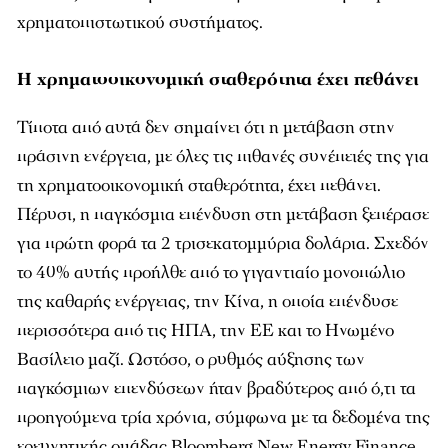
χρηματοπιστωτικού συστήματος.
H χρηματοοικονομική σταθερότητα έχει πεθάνει
Τίποτα από αυτά δεν σημαίνει ότι η μετάβαση στην
πράσινη ενέργεια, με όλες τις πιθανές συνέπειές της για
τη χρηματοοικονομική σταθερότητα, έχει πεθάνει.
Πέρυσι, η παγκόσμια επένδυση στη μετάβαση ξεπέρασε
για πρώτη φορά τα 2 τρισεκατομμύρια δολάρια. Σχεδόν
το 40% αυτής προήλθε από το γιγαντιαίο μονοπώλιο
της καθαρής ενέργειας, την Κίνα, η οποία επένδυσε
περισσότερα από τις ΗΠΑ, την ΕΕ και το Ηνωμένο
Βασίλειο μαζί. Ωστόσο, ο ρυθμός αύξησης των
παγκόσμιων επενδύσεων ήταν βραδύτερος από ό,τι τα
προηγούμενα τρία χρόνια, σύμφωνα με τα δεδομένα της
ερευνητικής ομάδας Bloomberg New Energy Finance.