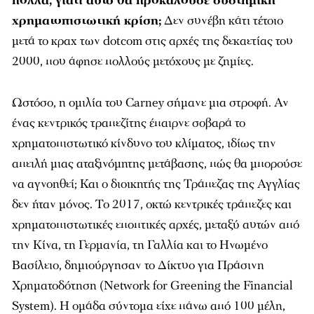
πολλά, γιατί αυτό θα προκαλούσε συστημική
χρηματοπιστωτική κρίση;
Δεν συνέβη κάτι τέτοιο
μετά το κραχ των dotcom στις αρχές της δεκαετίας του
2000, που άφησε πολλούς μετόχους με ζημίες.
Ωστόσο, η ομιλία του Carney σήμανε μια στροφή. Αν
ένας κεντρικός τραπεζίτης έπαιρνε σοβαρά το
χρηματοπιστωτικό κίνδυνο του κλίματος, ιδίως την
απειλή μιας αταξινόμητης μετάβασης, πώς θα μπορούσε
να αγνοηθεί; Και ο διοικητής της Τράπεζας της Αγγλίας
δεν ήταν μόνος. Το 2017, οκτώ κεντρικές τράπεζες και
χρηματοπιστωτικές εποπτικές αρχές, μεταξύ αυτών από
την Κίνα, τη Γερμανία, τη Γαλλία και το Ηνωμένο
Βασίλειο, δημιούργησαν το Δίκτυο για Πράσινη
Χρηματοδότηση (Network for Greening the Financial
System). Η ομάδα σύντομα είχε πάνω από 100 μέλη,