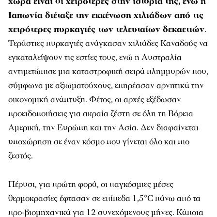
χώρα είναι οι χειρότερες στην ιστορία της, ενώ η
Ιαπωνία διέταξε την εκκένωση χιλιάδων από τις
χειρότερες πυρκαγιές των τελευταίων δεκαετιών
.
Τεράστιες πυρκαγιές ανάγκασαν χιλιάδες Καναδούς να
εγκαταλείψουν τις εστίες τους, ενώ η Αυστραλία
αντιμετώπισε μια καταστροφική σειρά πλημμυρών που,
σύμφωνα με αξιωματούχους, επηρέασαν αρνητικά την
οικονομική ανάπτυξη. Φέτος, οι αρχές εξέδωσαν
προειδοποιήσεις για ακραία ζέστη σε όλη τη Βόρεια
Αμερική, την Ευρώπη και την Ασία. Δεν διαφαίνεται
υποχώρηση σε έναν κόσμο που γίνεται όλο και πιο
ζεστός.
Πέρυσι, για πρώτη φορά, οι παγκόσμιες μέσες
θερμοκρασίες έφτασαν σε επίπεδα 1,5°C πάνω από τα
προ-βιομηχανικά για 12 συνεχόμενους μήνες. Κάποια