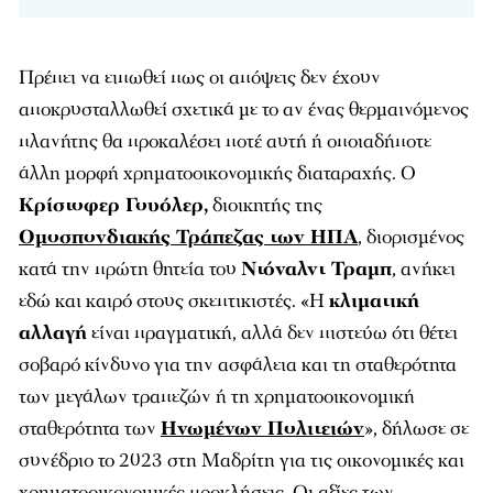
Πρέπει να ειπωθεί πως οι απόψεις δεν έχουν
αποκρυσταλλωθεί σχετικά με το αν ένας θερμαινόμενος
πλανήτης θα προκαλέσει ποτέ αυτή ή οποιαδήποτε
άλλη μορφή χρηματοοικονομικής διαταραχής. Ο
Κρίστοφερ Γουόλερ,
διοικητής της
Ομοσπονδιακής Τράπεζας των ΗΠΑ
, διορισμένος
κατά την πρώτη θητεία του
Ντόναλντ Τραμπ
, ανήκει
εδώ και καιρό στους σκεπτικιστές. «Η
κλιματική
αλλαγή
είναι πραγματική, αλλά δεν πιστεύω ότι θέτει
σοβαρό κίνδυνο για την ασφάλεια και τη σταθερότητα
των μεγάλων τραπεζών ή τη χρηματοοικονομική
σταθερότητα των
Ηνωμένων Πολιτειών
», δήλωσε σε
συνέδριο το 2023 στη Μαδρίτη για τις οικονομικές και
χρηματοοικονομικές προκλήσεις. Οι αξίες των