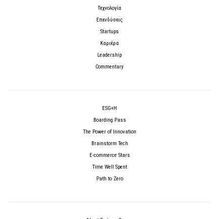
Τεχνολογία
Επενδύσεις
Startups
Καριέρα
Leadership
Commentary
ESG+H
Boarding Pass
The Power of Innovation
Brainstorm Tech
E-commerce Stars
Time Well Spent
Path to Zero