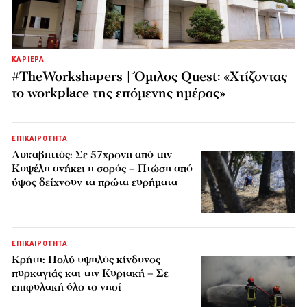
ΚΑΡΙΕΡΑ
#TheWorkshapers | Όμιλος Quest: «Χτίζοντας
το workplace της επόμενης ημέρας»
ΕΠΙΚΑΙΡΟΤΗΤΑ
Λυκαβηττός: Σε 57χρονη από την
Κυψέλη ανήκει η σορός – Πτώση από
ύψος δείχνουν τα πρώτα ευρήματα
ΕΠΙΚΑΙΡΟΤΗΤΑ
Κρήτη: Πολύ υψηλός κίνδυνος
πυρκαγιάς και την Κυριακή – Σε
επιφυλακή όλο το νησί