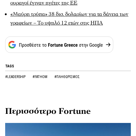
ουραγοί έγιναν ηγέτες της ΕΕ
«Μαύρη τρύπα» 38 δισ. δολαρίων για τα δάνεια των
γραφείων – Το υψηλό 12 ετών στις ΗΠΑ
TAGS
#LEADERSHIP
#FATHOM
#ΠΛΗΘΩΡΙΣΜΟΣ
Περισσότερο Fortune