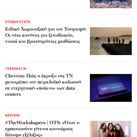
ΕΠΙΚΑΙΡΟΤΗΤΑ
Ειδικό Χωροταξικό για τον Τουρισμό:
Οι νέοι κανόνες για ξενοδοχεία,
νησιά και βραχυχρόνιες μισθώσεις
ΤΕΧΝΟΛΟΓΙΑ
Chevron: Πώς η έκρηξη της ΤΝ
μετατρέπει τον πετρελαϊκό κολοσσό
σε ενεργειακό «παίκτη» των data
centers
ΚΑΡΙΕΡΑ
#TheWorkshapers | OTS: «Όταν η
εμπιστοσύνη γίνεται κινητήριος
δύναμη εξέλιξης»