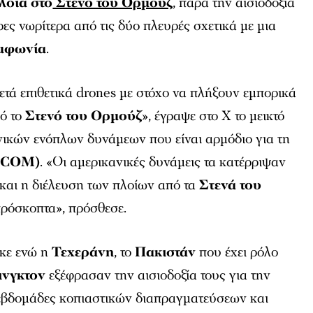
λοία στο
Στενό του Ορμούζ
, παρά την αισιοδοξία
ες νωρίτερα από τις δύο πλευρές σχετικά με μια
υμφωνία
.
τά επιθετικά drones με στόχο να πλήξουν εμπορικά
πό το
Στενό του Ορμούζ
», έγραψε στο Χ το μεικτό
νικών ενόπλων δυνάμεων που είναι αρμόδιο για τη
TCOM)
. «Οι αμερικανικές δυνάμεις τα κατέρριψαν
» και η διέλευση των πλοίων από τα
Στενά του
πρόσκοπτα», πρόσθεσε.
ηκε ενώ η
Τεχεράνη
, το
Πακιστάν
που έχει ρόλο
νγκτον
εξέφρασαν την αισιοδοξία τους για την
 εβδομάδες κοπιαστικών διαπραγματεύσεων και