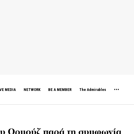
VE MEDIA
NETWORK
BE A MEMBER
The Admirables
του Ορμούζ παρά τη συμφωνία