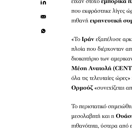
είχαν στόχο
εμπορικά π
που εκφράστηκε λίγες ώρ
πιθανή
ειρηνευτική σ
«Το
Ιράν
εξαπέλυσε αρκε
πλοία που διέρχονταν α
διοικητήριο των αμερικα
Μέση Ανατολή (CEN
όλα τις τελευταίες ώρες
Ορμούζ
«συνεχίζεται α
Το περιστατικό σημειώθ
μεσολαβητή και η
Ουάσι
πιθανότητα, ύστερα από