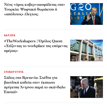
Νέος νόμος κυβερνοασφάλειας στην
Τουρκία: Ψηφιακή θωράκιση ή
«απόλυτος» έλεγχος;
ΚΑΡΙΕΡΑ
#TheWorkshapers | Όμιλος Quest:
«Χτίζοντας το workplace της επόμενης
ημέρας»
ΕΠΙΚΑΙΡΟΤΗΤΑ
Σάλος στη Βρετανία: Σχέδια για
βασιλική κηδεία στον έκπτωτο
πρίγκιπα Άντριου παρά το σκάνδαλο
Έπσταϊν