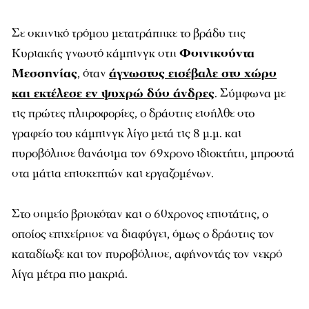
Σε σκηνικό τρόμου μετατράπηκε το βράδυ της
Κυριακής γνωστό κάμπινγκ στη
Φοινικούντα
Μεσσηνίας
, όταν
άγνωστος εισέβαλε στο χώρο
και εκτέλεσε εν ψυχρώ δύο άνδρες
. Σύμφωνα με
τις πρώτες πληροφορίες, ο δράστης εισήλθε στο
γραφείο του κάμπινγκ λίγο μετά τις 8 μ.μ. και
πυροβόλησε θανάσιμα τον 69χρονο ιδιοκτήτη, μπροστά
στα μάτια επισκεπτών και εργαζομένων.
Στο σημείο βρισκόταν και ο 60χρονος επιστάτης, ο
οποίος επιχείρησε να διαφύγει, όμως ο δράστης τον
καταδίωξε και τον πυροβόλησε, αφήνοντάς τον νεκρό
λίγα μέτρα πιο μακριά.