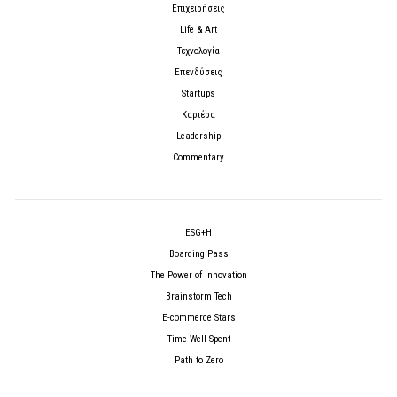
Επιχειρήσεις
Life & Art
Τεχνολογία
Επενδύσεις
Startups
Καριέρα
Leadership
Commentary
ESG+H
Boarding Pass
The Power of Innovation
Brainstorm Tech
E-commerce Stars
Time Well Spent
Path to Zero