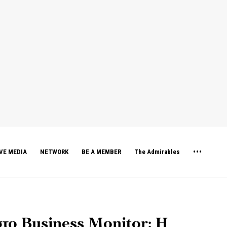
VE MEDIA
NETWORK
BE A MEMBER
The Admirables
το Business Monitor: Η