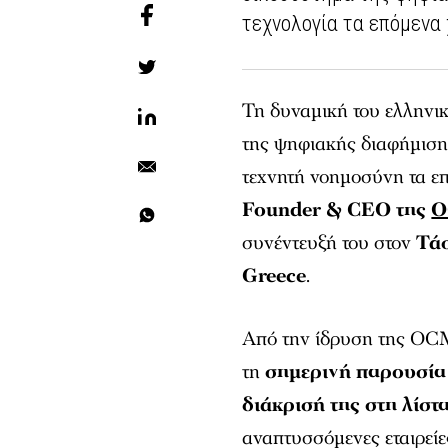
τεχνολογία τα επόμενα 
Τη δυναμική του ελληνι
της ψηφιακής διαφήμισης
τεχνητή νοημοσύνη τα ε
Founder & CEO της
συνέντευξή του στον
Τάσ
Greece
.
Από την ίδρυση της OCM
τη
σημερινή παρουσία 
διάκρισή της στη λίστ
αναπτυσσόμενες εταιρείε