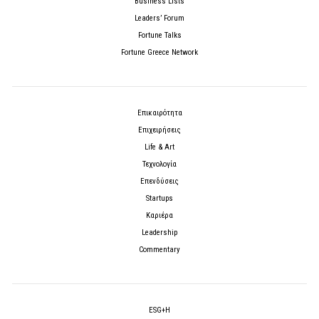
Business Lists
Leaders’ Forum
Fortune Talks
Fortune Greece Network
Επικαιρότητα
Επιχειρήσεις
Life & Art
Τεχνολογία
Επενδύσεις
Startups
Καριέρα
Leadership
Commentary
ESG+H