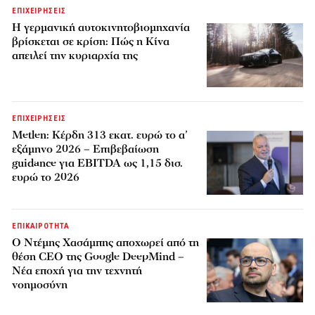
ΕΠΙΧΕΙΡΗΣΕΙΣ
Η γερμανική αυτοκινητοβιομηχανία
βρίσκεται σε κρίση: Πώς η Κίνα
απειλεί την κυριαρχία της
ΕΠΙΧΕΙΡΗΣΕΙΣ
Metlen: Κέρδη 313 εκατ. ευρώ το α’
εξάμηνο 2026 – Επιβεβαίωση
guidance για EBITDA ως 1,15 δισ.
ευρώ το 2026
ΕΠΙΚΑΙΡΟΤΗΤΑ
Ο Ντέμης Χασάμπης αποχωρεί από τη
θέση CEO της Google DeepMind –
Νέα εποχή για την τεχνητή
νοημοσύνη