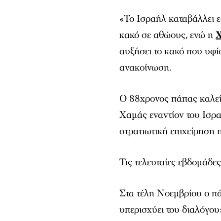
«Το Ισραήλ καταβάλλει ε
κακό σε αθώους, ενώ η
αυξήσει το κακό που υφίσ
ανακοίνωση.
Ο 88χρονος πάπας καλεί
Χαμάς εναντίον του Ισρα
στρατιωτική επιχείρηση
Τις τελευταίες εβδομάδες
Στα τέλη Νοεμβρίου ο πά
υπερισχύει του διαλόγο