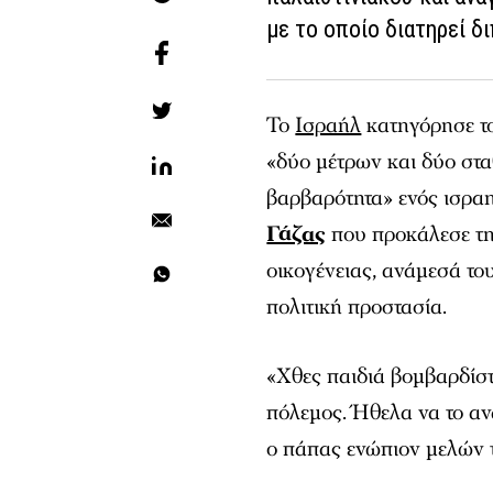
με το οποίο διατηρεί δ
Το
Ισραήλ
κατηγόρησε τ
«δύο μέτρων και δύο στα
βαρβαρότητα» ενός ισρα
Γάζας
που προκάλεσε τη
οικογένειας, ανάμεσά το
πολιτική προστασία.
«Χθες παιδιά βομβαρδίστ
πόλεμος. Ήθελα να το αν
ο πάπας ενώπιον μελών 