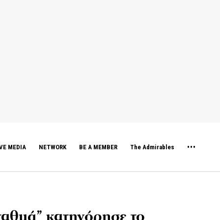
VE MEDIA
NETWORK
BE A MEMBER
The Admirables
ταθμά” κατηγόρησε το