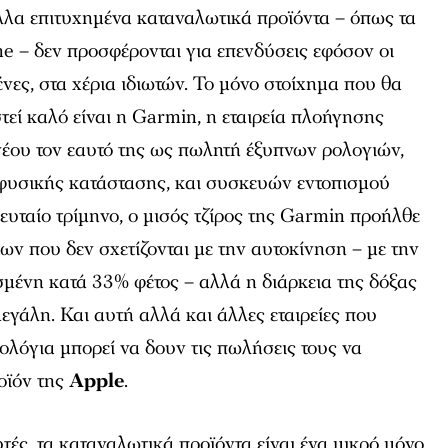
λλα επιτυχημένα καταναλωτικά προϊόντα – όπως τα
one – δεν προσφέρονται για επενδύσεις εφόσον οι
μένες, στα χέρια ιδιωτών. Το μόνο στοίχημα που θα
εί καλό είναι η Garmin, η εταιρεία πλοήγησης
νέου τον εαυτό της ως πωλητή έξυπνων ρολογιών,
υσικής κατάστασης, και συσκευών εντοπισμού
λευταίο τρίμηνο, ο μισός τζίρος της Garmin προήλθε
ν που δεν σχετίζονται με την αυτοκίνηση – με την
μένη κατά 33% φέτος – αλλά η διάρκεια της δόξας
μεγάλη. Και αυτή αλλά και άλλες εταιρείες που
λόγια μπορεί να δουν τις πωλήσεις τους να
ροϊόν της
Apple
.
τές, τα καταναλωτικά προϊόντα είναι ένα μικρό μόνο