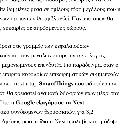
 είτε θαμμένες μέσα σε ομίλους τόσο μεγάλους που η
νων προϊόντων θα αμβλυνθεί. Πάντως, όπως θα
ς ευκαιρίες σε απρόσμενους χώρους.
ρχει στις γραμμές των κεφαλαιούχων
οχών και των μεγάλων εταιρειών τεχνολογίας
ς μεμονωμένους επενδυτές. Για παράδειγμα, όταν ο
ν εταιρεία κεφαλαίων επιχειρηματικών συμμετοχών
δυσε στη startup
SmartThings
που ειδικεύεται στο
 ότι θα χρειαστεί αναμονή δύο-τριών ετών μέχρι την
ότε, η
Google εξαγόρασε τη Nest
,
υακά συνδεόμενων θερμοστατών, για 3,2
 Αμέσως μετά, η ίδια η Nest πρόλαβε και …μάζεψε