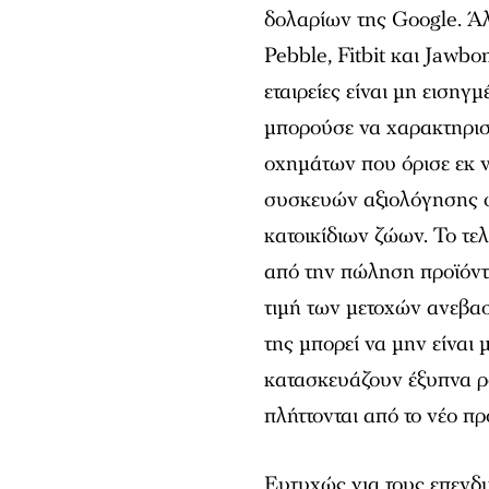
δολαρίων της Google. Ά
Pebble, Fitbit και Jawb
εταιρείες είναι μη εισηγ
μπορούσε να χαρακτηριστ
οχημάτων που όρισε εκ 
συσκευών αξιολόγησης φ
κατοικίδιων ζώων. Το τε
από την πώληση προϊόντω
τιμή των μετοχών ανεβασ
της μπορεί να μην είναι 
κατασκευάζουν έξυπνα ρο
πλήττονται από το νέο π
Ευτυχώς για τους επενδυ