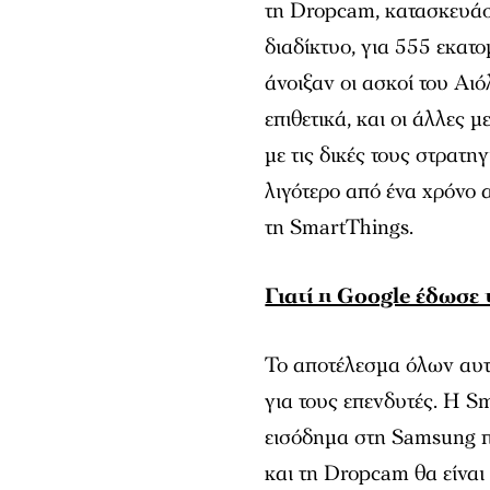
τη Dropcam, κατασκευάστ
διαδίκτυο, για 555 εκατ
άνοιξαν οι ασκοί του Αι
επιθετικά, και οι άλλες 
με τις δικές τους στρατη
λιγότερο από ένα χρόνο
τη SmartThings.
Γιατί η Google έδωσε 
Το αποτέλεσμα όλων αυτώ
για τους επενδυτές. Η S
εισόδημα στη Samsung π
και τη Dropcam θα είνα