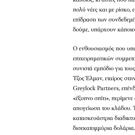
πολύ νέες και με ρίσκο,
επίδραση των συνδεδεμέ
δούμε, υπάρχουν κάποιε
Ο ενθουσιασμός που υπά
επιχειρηματικών συμμετ
συνιστά εμπόδιο για του
Τζος Έλμαν, εταίρος στη
Greylock Partners, επέν
«έξυπνο σπίτι», περίμενε
απογείωση του κλάδου. Τ
κατασκευάστρια διαδικτ
δισεκατομμύρια δολάρια.