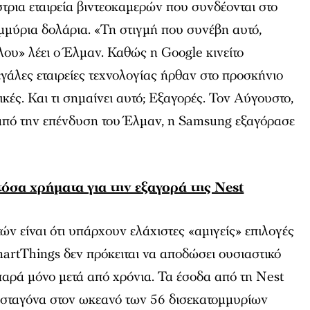
ρια εταιρεία βιντεοκαμερών που συνδέονται στο
ομμύρια δολάρια. «Τη στιγμή που συνέβη αυτό,
όλου» λέει ο Έλμαν. Καθώς η Google κινείτο
μεγάλες εταιρείες τεχνολογίας ήρθαν στο προσκήνιο
γικές. Και τι σημαίνει αυτό; Εξαγορές. Τον Αύγουστο,
 από την επένδυση του Έλμαν, η Samsung εξαγόρασε
τόσα χρήματα για την εξαγορά της Nest
ν είναι ότι υπάρχουν ελάχιστες «αμιγείς» επιλογές
martThings δεν πρόκειται να αποδώσει ουσιαστικό
αρά μόνο μετά από χρόνια. Τα έσοδα από τη Nest
ι σταγόνα στον ωκεανό των 56 δισεκατομμυρίων