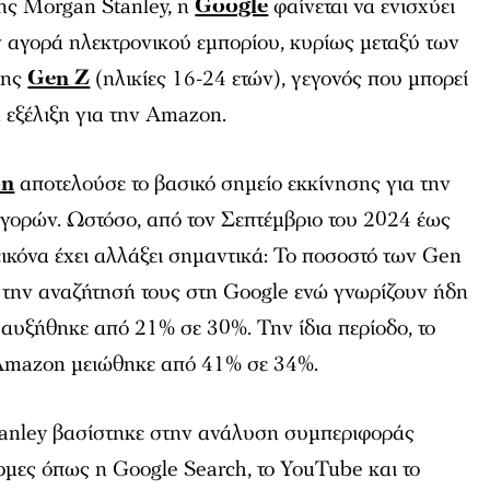
ης Morgan Stanley, η
Google
φαίνεται να ενισχύει
ν αγορά ηλεκτρονικού εμπορίου, κυρίως μεταξύ των
της
Gen Z
(ηλικίες 16-24 ετών), γεγονός που μπορεί
 εξέλιξη για την Amazon.
on
αποτελούσε το βασικό σημείο εκκίνησης για την
αγορών. Ωστόσο, από τον Σεπτέμβριο του 2024 έως
εικόνα έχει αλλάξει σημαντικά: Το ποσοστό των Gen
 την αναζήτησή τους στη Google ενώ γνωρίζουν ήδη
 αυξήθηκε από 21% σε 30%. Την ίδια περίοδο, το
 Amazon μειώθηκε από 41% σε 34%.
anley βασίστηκε στην ανάλυση συμπεριφοράς
μες όπως η Google Search, το YouTube και το