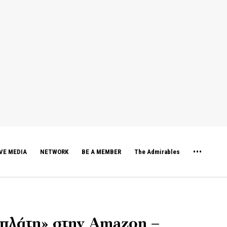
VE MEDIA
NETWORK
BE A MEMBER
The Admirables
ν πλάτη» στην Amazon –