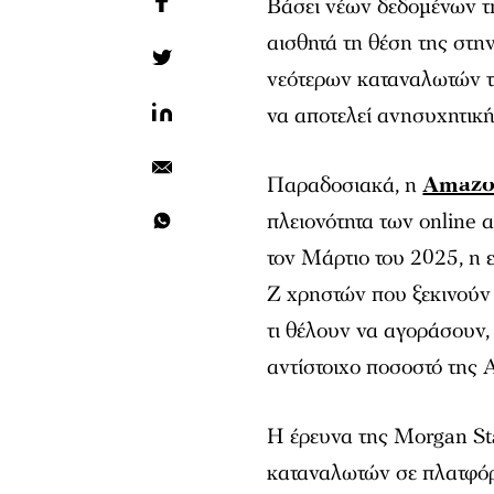
Βάσει νέων δεδομένων τ
αισθητά τη θέση της στη
νεότερων καταναλωτών 
να αποτελεί ανησυχητική
Παραδοσιακά, η
Amaz
πλειονότητα των online 
τον Μάρτιο του 2025, η 
Z χρηστών που ξεκινούν
τι θέλουν να αγοράσουν,
αντίστοιχο ποσοστό της
Η έρευνα της Morgan St
καταναλωτών σε πλατφόρ