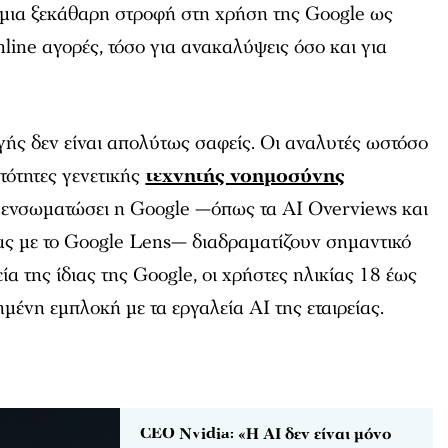
 μια ξεκάθαρη στροφή στη χρήση της Google ως
nline αγορές, τόσο για ανακαλύψεις όσο και για
γής δεν είναι απολύτως σαφείς. Οι αναλυτές ωστόσο
τότητες γενετικής
τεχνητής νοημοσύνης
ει ενσωματώσει η Google —όπως τα
AI Overviews
και
ας με το Google Lens— διαδραματίζουν σημαντικό
α της ίδιας της Google, οι χρήστες ηλικίας 18 έως
μένη εμπλοκή με τα εργαλεία AI της εταιρείας.
CEO Nvidia: «Η AI δεν είναι μόνο