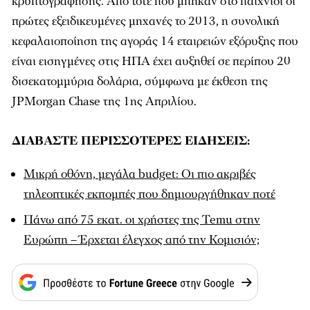
κρυπτογράφησης. Από τότε που μπήκαν στο παιχνίδι οι
πρώτες εξειδικευμένες μηχανές το 2013, η συνολική
κεφαλαιοποίηση της αγοράς 14 εταιρειών εξόρυξης που
είναι εισηγμένες στις ΗΠΑ έχει αυξηθεί σε περίπου 20
δισεκατομμύρια δολάρια, σύμφωνα με έκθεση της
JPMorgan Chase της 1ης Απριλίου.
ΔΙΑΒΑΣΤΕ ΠΕΡΙΣΣΟΤΕΡΕΣ ΕΙΔΗΣΕΙΣ:
Μικρή οθόνη, μεγάλα budget: Οι πιο ακριβές
τηλεοπτικές εκπομπές που δημιουργήθηκαν ποτέ
Πάνω από 75 εκατ. οι χρήστες της Temu στην
Ευρώπη – Έρχεται έλεγχος από την Κομισιόν;