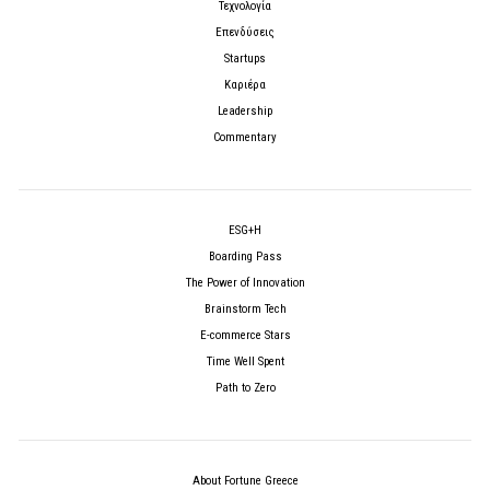
Τεχνολογία
Επενδύσεις
Startups
Καριέρα
Leadership
Commentary
ESG+H
Boarding Pass
The Power of Innovation
Brainstorm Tech
E-commerce Stars
Time Well Spent
Path to Zero
About Fortune Greece