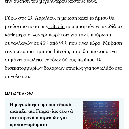
την αύξηση του μεγαλύτερου κόστους τους.
Γύρω στις 20 Απριλίου, η μείωση κατά το ήμισυ θα
μειώσει το ποσό των
bitcoin
που μπορούν να κερδίζουν
κάθε μέρα οι «ανθρακωρύχοι» για την επικύρωση
συναλλαγών σε 450 από 900 που είναι τώρα. Με βάση
την τρέχουσα τιμή του bitcoin, αυτό θα μπορούσε να
σημάνει απώλειες εσόδων ύψους περίπου 10
δισεκατομμυρίων δολαρίων ετησίως για τον κλάδο στο
σύνολό του.
ΔΙΑΒΑΣΤΕ ΑΚΟΜΑ
Η μεγαλύτερη ομοσπονδιακή
τράπεζα της Γερμανίας ξεκινά
την παροχή υπηρεσιών για
κρυπτονομίσματα