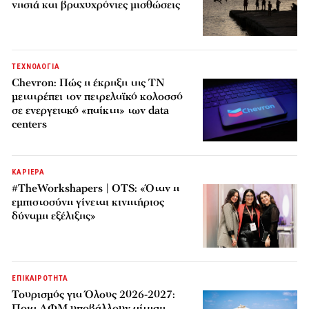
νησιά και βραχυχρόνιες μισθώσεις
ΤΕΧΝΟΛΟΓΙΑ
Chevron: Πώς η έκρηξη της ΤΝ
μετατρέπει τον πετρελαϊκό κολοσσό
σε ενεργειακό «παίκτη» των data
centers
ΚΑΡΙΕΡΑ
#TheWorkshapers | OTS: «Όταν η
εμπιστοσύνη γίνεται κινητήριος
δύναμη εξέλιξης»
ΕΠΙΚΑΙΡΟΤΗΤΑ
Τουρισμός για Όλους 2026-2027:
Ποια ΑΦΜ υποβάλλουν αίτηση