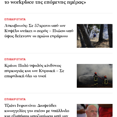
το workplace της επόμενης ημέρας»
ΕΠΙΚΑΙΡΟΤΗΤΑ
Λυκαβηττός: Σε 57χρονη από την
Κυψέλη ανήκει η σορός – Πτώση από
ύψος δείχνουν τα πρώτα ευρήματα
ΕΠΙΚΑΙΡΟΤΗΤΑ
Κρήτη: Πολύ υψηλός κίνδυνος
πυρκαγιάς και την Κυριακή – Σε
επιφυλακή όλο το νησί
ΕΠΙΚΑΙΡΟΤΗΤΑ
Τζιάνι Ινφαντίνο: Διαψεύδει
καταγγελίες για σχέση με υπάλληλο
και εξαψήφια αποζημίωση από την