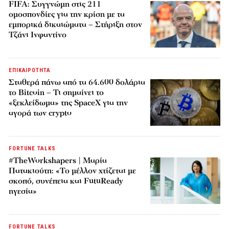
FIFA: Συγγνώμη στις 211
ομοσπονδίες για την κρίση με τα
εμπορικά δικαιώματα – Στήριξη στον
Τζάνι Ινφαντίνο
ΕΠΙΚΑΙΡΟΤΗΤΑ
Σταθερά πάνω από τα 64.600 δολάρια
το Bitcoin – Τι σημαίνει το
«ξεκλείδωμα» της SpaceX για την
αγορά των crypto
FORTUNE TALKS
#TheWorkshapers | Μαρία
Πατακιούτη: «Το μέλλον χτίζεται με
σκοπό, συνέπεια και FutuReady
ηγεσία»
FORTUNE TALKS