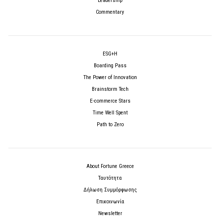
Leadership
Commentary
ESG+H
Boarding Pass
The Power of Innovation
Brainstorm Tech
E-commerce Stars
Time Well Spent
Path to Zero
About Fortune Greece
Ταυτότητα
Δήλωση Συμμόρφωσης
Επικοινωνία
Newsletter