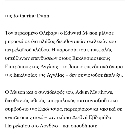
της Katherine Dunn
Τον περασμένο Φλεβάρη ο Edward Mason μίλησε
μπροστά σε ένα πλήθος διευθυντικών στελεχών του
πετρελαϊκού κλάδου. Η παρουσία του επικεφαλής
υπεύθυνων επενδύσεων στους Εκκλησιαστικούς
Επιτρόπους της Αγγλίας – το βασικό επενδυτικό όχημα
της Εκκλησίας της Αγγλίας – δεν συνιστούσε έκπληξη.
Ο Mason και ο συνάδελφός του, Adam Matthews,
διευθυντής ηθικής και εμπλοκής στο συνταξιοδοτικό
συμβούλιο της Εκκλησίας, παρευρίσκονται τακτικά σε
events όπως αυτό – την ετήσια Διεθνή Εβδομάδα
Πετρελαίου στο Λονδίνο – και οπουδήποτε