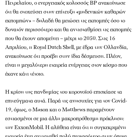
Πετρελαίου, ο ενεργειακός κολοσσός BP ανακοίνωσε
ότι θα στοχεύσει στην επίτευξη «μηδενικών καθαρών
εκπομπών» – δηλαδή θα μειώσει τις εκπομπές όσο το
δυνατόν περισσότερο και θα αντισταθμίσει τις εκπομπές
που θα έχουν απομείνει – μέχρι το 2050. Στις 16
Απριλίου, η Royal Dutch Shell, με έδρα την Ολλανδία,
ανακοίνωσε ότι προέβη στην ίδια δέσμευση. Πλέον,
είναι η μεγαλύτερη εταιρεία ενέργειας στον κόσμο που
έκανε κάτι τέτοιο.
Η κρίση της πανδημίας του κορονοϊού επισκίασε τα
επιτεύγματα αυτά. Παρά τις ανησυχίες για τον Covid-
19, όμως, ο Mason και ο Matthews παραμένουν
εστιασμένοι σε μια άλλη μακροπρόθεσμη πρόκληση:
την ExxonMobil. Η αλήθεια είναι ότι η συγκεκριμένη
εταιρεία έχει αντισταθεί πολύ περισσότερο στην όποια