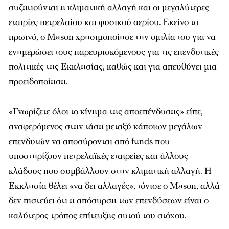
συζητιούνται η κλιματική αλλαγή και οι μεγαλύτερες
εταιρίες πετρελαίου και φυσικού αερίου. Εκείνο το
πρωινό, ο Mason χρησιμοποίησε την ομιλία του για να
ενημερώσει τους παρευρισκόμενους για τις επενδυτικές
πολιτικές της Εκκλησίας, καθώς και για απευθύνει μια
προειδοποίηση.
«Γνωρίζετε όλοι το κίνημα της αποεπένδυσης» είπε,
αναφερόμενος στην τάση μεταξύ κάποιων μεγάλων
επενδυτών να αποσύρονται από funds που
υποστηρίζουν πετρελαϊκές εταιρείες και άλλους
κλάδους που συμβάλλουν στην κλιματική αλλαγή. Η
Εκκλησία θέλει «να δει αλλαγές», τόνισε ο Mason, αλλά
δεν πιστεύει ότι η απόσυρση των επενδύσεων είναι ο
καλύτερος τρόπος επίτευξης αυτού του στόχου.