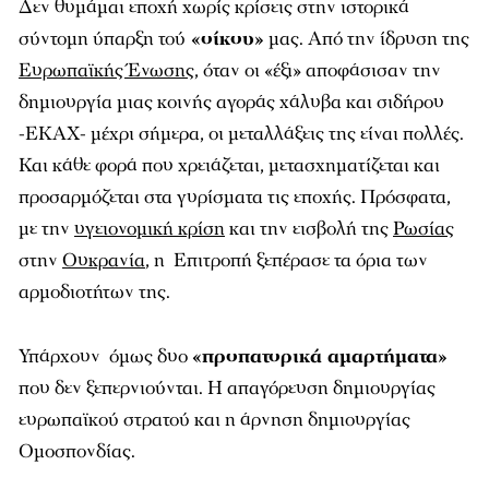
Δεν θυμάμαι εποχή χωρίς κρίσεις στην ιστορικά
σύντομη ύπαρξη τού
«οίκου»
μας. Από την ίδρυση της
Ευρωπαϊκής Ένωσης
, όταν οι «έξι» αποφάσισαν την
δημιουργία μιας κοινής αγοράς χάλυβα και σιδήρου
-ΕΚΑΧ- μέχρι σήμερα, οι μεταλλάξεις της είναι πολλές.
Και κάθε φορά που χρειάζεται, μετασχηματίζεται και
προσαρμόζεται στα γυρίσματα τις εποχής. Πρόσφατα,
με την
υγειονομική κρίση
και την εισβολή της
Ρωσίας
στην
Ουκρανία
, η Επιτροπή ξεπέρασε τα όρια των
αρμοδιοτήτων της.
Υπάρχουν όμως δυο
«προπατορικά αμαρτήματα»
που δεν ξεπερνιούνται. Η απαγόρευση δημιουργίας
ευρωπαϊκού στρατού και η άρνηση δημιουργίας
Ομοσπονδίας.