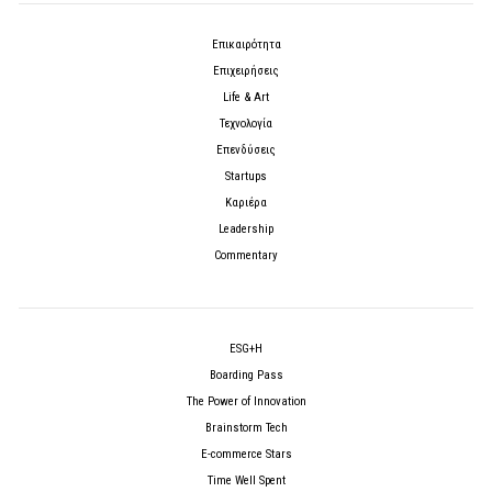
Επικαιρότητα
Επιχειρήσεις
Life & Art
Τεχνολογία
Επενδύσεις
Startups
Καριέρα
Leadership
Commentary
ESG+H
Boarding Pass
The Power of Innovation
Brainstorm Tech
E-commerce Stars
Time Well Spent