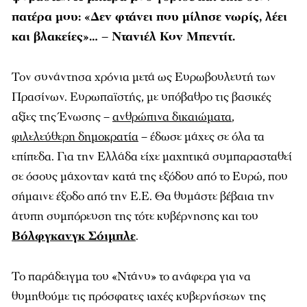
πατέρα μου: «Δεν φτάνει που μίλησε νωρίς, λέει
και βλακείες»… – Ντανιέλ Κον Μπεντίτ.
Τον συνάντησα χρόνια μετά ως Ευρωβουλευτή των
Πρασίνων. Ευρωπαϊστής, με υπόβαθρο τις βασικές
αξίες της Ένωσης –
ανθρώπινα δικαιώματα
,
φιλελεύθερη δημοκρατία
– έδωσε μάχες σε όλα τα
επίπεδα. Για την Ελλάδα είχε μαχητικά συμπαρασταθεί
σε όσους μάχονταν κατά της εξόδου από το Ευρώ, που
σήμαινε έξοδο από την Ε.Ε. Θα θυμάστε βέβαια την
άτυπη συμπόρευση της τότε κυβέρνησης και του
Βόλφγκανγκ Σόιμπλε
.
Το παράδειγμα του «Ντάνυ» το ανάφερα για να
θυμηθούμε τις πρόσφατες ιαχές κυβερνήσεων της