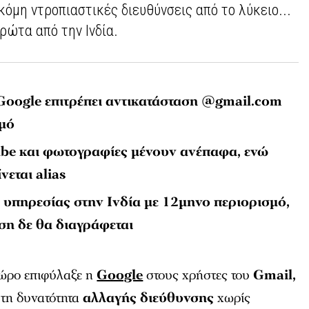
όμη ντροπιαστικές διευθύνσεις από το λύκειο...
πρώτα από την Ινδία.
 Google επιτρέπει αντικατάσταση @gmail.com
σμό
ube και φωτογραφίες μένουν ανέπαφα, ενώ
νεται alias
ς υπηρεσίας στην Ινδία με 12μηνο περιορισμό,
ση δε θα διαγράφεται
δώρο επιφύλαξε η
Google
στους χρήστες του
Gmail,
 τη δυνατότητα
αλλαγής διεύθυνσης
χωρίς