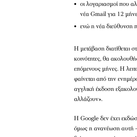
οι λογαριασμοί που α
νέα Gmail για 12 μήνε
ενώ η νέα διεύθυνση π
Η μετάβαση διατίθεται σ
κοινότητες, θα ακολουθ
επόμενους μήνες. Η λει
φαίνεται από την ενημέρ
αγγλική έκδοση εξακολου
αλλάζουν».
Η Google δεν έχει εκδώ
όμως η ανανέωση αυτή —