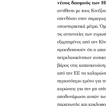
νέους δασμούς των 
αντίθεση με τους Κινέζο
επενδύσει στην παραγωγή
υποστηρικτικά μέτρα. Όμ
τις ανησυχίες των ευρω
εξαρτημένες από την Κί
προειδοποιούν ότι η απα
πετρελαιοκίνητων αυτοκι
βάρος στις κατασκευάστρι
από την ΕΕ να χαλαρώσει
περισσότερο χρόνο για 
κυρώσεις για την μη επ
αποδυνάμωση αυτών των 
παραγωγής και κυκλοφορ