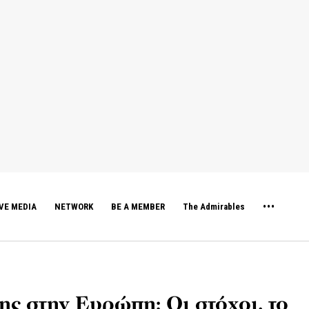
VE MEDIA
NETWORK
BE A MEMBER
The Admirables
ης στην Ευρώπη: Οι στόχοι, το