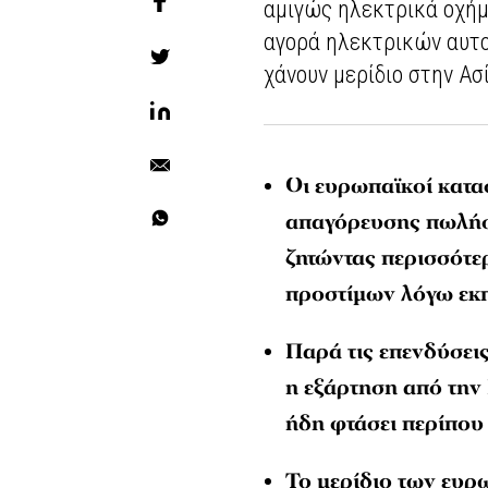
αμιγώς ηλεκτρικά οχήμ
αγορά ηλεκτρικών αυτο
χάνουν μερίδιο στην Ασ
Οι ευρωπαϊκοί κατα
απαγόρευσης πωλήσ
ζητώντας περισσότε
προστίμων λόγω εκ
Παρά τις επενδύσει
η εξάρτηση από την 
ήδη φτάσει περίπου
Το μερίδιο των ευρ