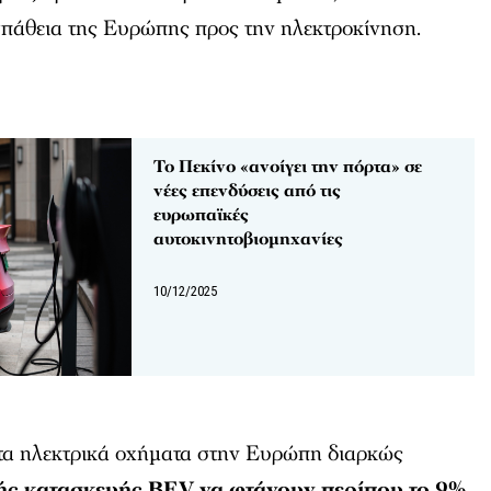
πάθεια της Ευρώπης προς την ηλεκτροκίνηση.
Το Πεκίνο «ανοίγει την πόρτα» σε
νέες επενδύσεις από τις
ευρωπαϊκές
αυτοκινητοβιομηχανίες
10/12/2025
τα ηλεκτρικά οχήματα στην Ευρώπη διαρκώς
κής κατασκευής BEV να φτάνουν περίπου το 9%