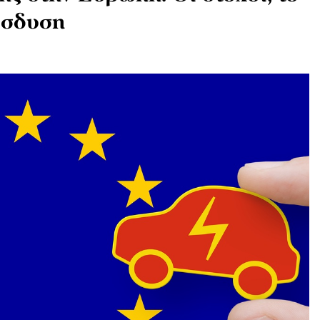
είσδυση