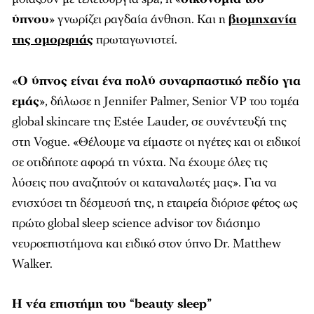
ύπνου
» γνωρίζει ραγδαία άνθηση. Και η
βιομηχανία
της ομορφιάς
πρωταγωνιστεί.
«
Ο ύπνος είναι ένα πολύ συναρπαστικό πεδίο για
εμάς
», δήλωσε η Jennifer Palmer, Senior VP του τομέα
global skincare της Estée Lauder, σε συνέντευξή της
στη
Vogue
. «Θέλουμε να είμαστε οι ηγέτες και οι ειδικοί
σε οτιδήποτε αφορά τη νύχτα. Να έχουμε όλες τις
λύσεις που αναζητούν οι καταναλωτές μας». Για να
ενισχύσει τη δέσμευσή της, η εταιρεία διόρισε φέτος ως
πρώτο global sleep science advisor τον διάσημο
νευροεπιστήμονα και ειδικό στον ύπνο Dr. Matthew
Walker.
Η νέα επιστήμη του “beauty sleep”