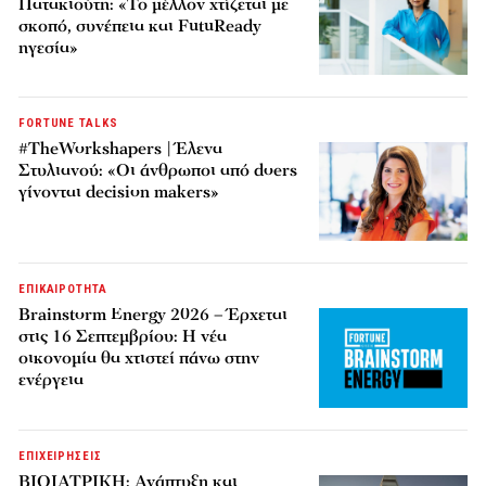
Πατακιούτη: «Το μέλλον χτίζεται με
σκοπό, συνέπεια και FutuReady
ηγεσία»
FORTUNE TALKS
#TheWorkshapers | Έλενα
Στυλιανού: «Οι άνθρωποι από doers
γίνονται decision makers»
ΕΠΙΚΑΙΡΟΤΗΤΑ
Brainstorm Energy 2026 – Έρχεται
στις 16 Σεπτεμβρίου: Η νέα
οικονομία θα χτιστεί πάνω στην
ενέργεια
ΕΠΙΧΕΙΡΗΣΕΙΣ
ΒΙΟΙΑΤΡΙΚΗ: Ανάπτυξη και