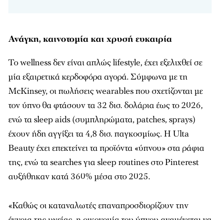
Ανάγκη, καινοτομία και χρυσή ευκαιρία
Το wellness δεν είναι απλώς lifestyle, έχει εξελιχθεί σε
μία εξαιρετικά κερδοφόρα αγορά. Σύμφωνα με τη
McKinsey, οι πωλήσεις wearables που σχετίζονται με
τον ύπνο θα φτάσουν τα 32 δισ. δολάρια έως το 2026,
ενώ τα sleep aids (συμπληρώματα, patches, sprays)
έχουν ήδη αγγίξει τα 4,8 δισ. παγκοσμίως. Η Ulta
Beauty έχει επεκτείνει τα προϊόντα «ύπνου» στα ράφια
της, ενώ τα searches για sleep routines στο Pinterest
αυξήθηκαν κατά 360% μέσα στο 2025.
«Καθώς οι καταναλωτές επαναπροσδιορίζουν την
έννοια της υγείας, η οικονομία του ύπνου αναμένεται να