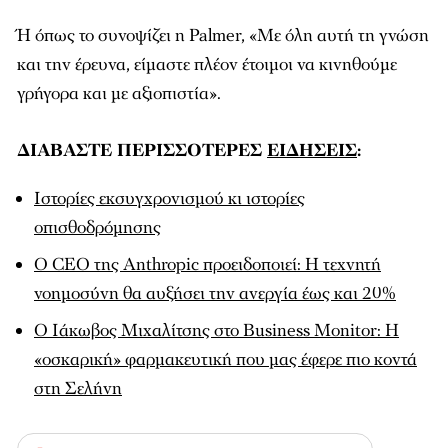
Ή όπως το συνοψίζει η Palmer, «Με όλη αυτή τη γνώση
και την έρευνα, είμαστε πλέον έτοιμοι να κινηθούμε
γρήγορα και με αξιοπιστία».
ΔΙΑΒΑΣΤΕ ΠΕΡΙΣΣΟΤΕΡΕΣ
ΕΙΔΗΣΕΙΣ
:
Ιστορίες εκσυγχρονισμού κι ιστορίες
οπισθοδρόμησης
Ο CEO της Anthropic προειδοποιεί: Η τεχνητή
νοημοσύνη θα αυξήσει την ανεργία έως και 20%
O Iάκωβος Μιχαλίτσης στο Business Monitor: Η
«οσκαρική» φαρµακευτική που µας έφερε πιο κοντά
στη Σελήνη