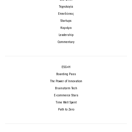
Τεχνολογία
Επενδύσεις
Startups
Καριέρα
Leadership
Commentary
ESG+H
Boarding Pass
The Power of Innovation
Brainstorm Tech
E-commerce Stars
Time Well Spent
Path to Zero