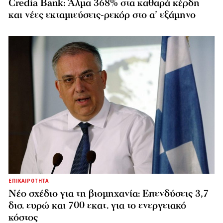
Credia Bank: Άλμα 368% στα καθαρά κέρδη
και νέες εκταμιεύσεις-ρεκόρ στο α’ εξάμηνο
ΕΠΙΚΑΙΡΟΤΗΤΑ
Νέο σχέδιο για τη βιομηχανία: Επενδύσεις 3,7
δισ. ευρώ και 700 εκατ. για το ενεργειακό
κόστος