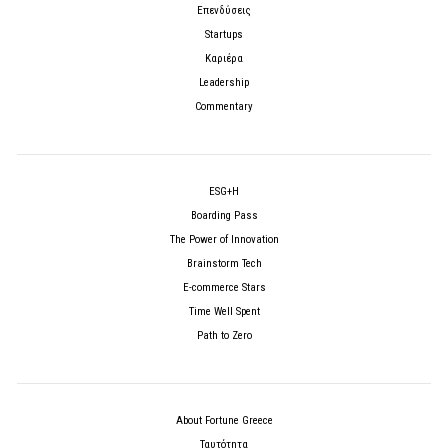
Επενδύσεις
Startups
Καριέρα
Leadership
Commentary
ESG+H
Boarding Pass
The Power of Innovation
Brainstorm Tech
E-commerce Stars
Time Well Spent
Path to Zero
About Fortune Greece
Ταυτότητα