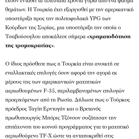
έχουν ενταθεί τα τελευταία χρόνια γύρω από ένα φάσμα
θεμάτων. Η Τουρκία έχει εξοργισθεί με την αμερικανική
υποστήριξη προς την πολιτοφυλακή YPG των
Κούρδων της Συρίας, μια υποστήριξη την οποία ο
Τσαβούσογλου αποκάλεσε σήμερα «
χρηματοδότηση
της τρομοκρατίας
».
Ο ίδιος πρόσθεσε πως η Τουρκία είναι ανοικτή σε
εναλλακτικές επιλογές όσον αφορά την αγορά εκ
μέρους της των αμερικανικών μαχητικών
αεριωθουμένων F-35, περιλαμβανομένων επιλογών
προερχόμενων από τη Ρωσία. Δήλωσε πως ο Τούρκος
πρόεδρος Ταγίπ Ερντογάν και ο Βρετανός
πρωθυπουργός Μπόρις Τζόνσον συζήτησαν την
επιτάχυνση του κοινού προγράμματος για το μαχητικό
αεριωθούμενο TF-X ώστε να ανταποκριθεί στις