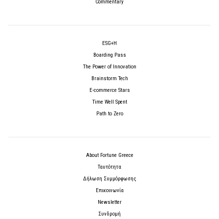
Commentary
ESG+H
Boarding Pass
The Power of Innovation
Brainstorm Tech
E-commerce Stars
Time Well Spent
Path to Zero
About Fortune Greece
Ταυτότητα
Δήλωση Συμμόρφωσης
Επικοινωνία
Newsletter
Συνδρομή