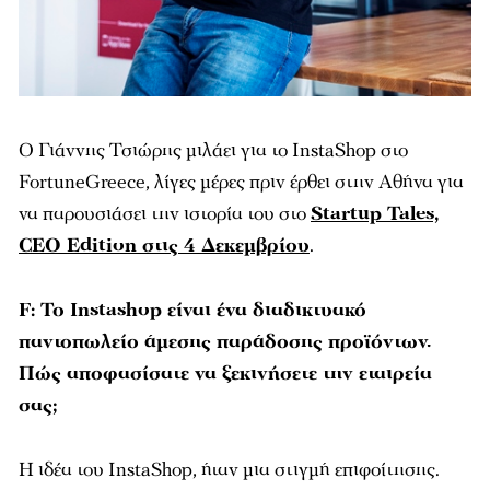
Ο Γιάννης Τσιώρης μιλάει για το InstaShop στο
FortuneGreece, λίγες μέρες πριν έρθει στην Αθήνα για
να παρουσιάσει την ιστορία του στο
Startup Tales,
CEO Edition στις 4 Δεκεμβρίου
.
F: Το Instashop είναι ένα διαδικτυακό
παντοπωλείο άμεσης παράδοσης προϊόντων.
Πώς αποφασίσατε να ξεκινήσετε την εταιρεία
σας;
Η ιδέα του InstaShop, ήταν μια στιγμή επιφοίτησης.