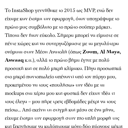
Το InstaShop γεννήθηκε το 2015 ως MVP, ενώ δεν
είχαμε καν έτοιμη την εφαρμογή, όταν υπογράψαμε το
πρώτο μας συμβόλαιο με το πρώτο σούπερ μάρκετ.
Τίποτα δεν ήταν εύκολο. Σήμερα μπορεί να είμαστε σε
πέντε χώρες και να συνεργαζόμαστε με τα μεγαλύτερα
ονόματα στην Μέση Ανατολή (όπως
Zoom, Al Maya,
Aswaaq
κ.α.), αλλά το πρώτο βήμα έγινε με πολύ
προσοχή και σε πολύ μικρή κλίμακα. Πήγα προσωπικά
στο μικρό παντοπωλείο απέναντι από τον πύργο μου,
προκειμένου να τους «πουλήσω» την ιδέα με τα
mockups στα χέρια μου και φυσικά δεν είχαν ιδέα τι
τους έλεγα – μου πήρε τρεις εβδομάδες μέχρι να τους
πείσω… Από εκείνη τη στιγμή και μέσα σε ένα μήνα,
είχαμε έτοιμη την εφαρμογή στην πιο απλή μορφή της
και ξεκινήσαμε να καλύπτουμε μόνο δύο πύργους μέχρι