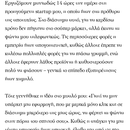
Εργαζόμουν μανιωδώς 14 ώρες την ημέρα στη
προηγούμενη startup μου, η οποία ήταν στα πρόθυρα
της αποτυχίας. Στο διάστημα αυτό, για να κερδίσω
χρόνο δεν πήγαινα στο σούπερ μάρκετ, αλλά έκανα τα
ψώνια μου τηλεφωνικώς. Τις περισσότερες φορές η
εμπειρία ήταν απογοητευτική, καθώς άλλοτε έπρεπε να
καλέσω πολλαπλές φορές για να πιάσω γραμμή, ενώ
άλλοτε έφερναν λάθος προϊόντα ή καθυστερούσαν
πολύ να φτάσουν – γενικά το επίπεδο εξυπηρέτησης
ήταν χαμηλό.
Τότε γεννήθηκε η ιδέα στο μυαλό μου:
«Γιατί να μην
υπάρχει μια εφαρμογή, που με μερικά μόνο κλικ και σε
διάστημα μικρότερο της μιας ώρας, να φέρνει τα ψώνια
στην πόρτα του σπιτιού σου;»
. Καθώς η ανάγκη για μια
τέτοια υπηρεσία ήταν υπαρκτή, έλαβα μια από τις πιο