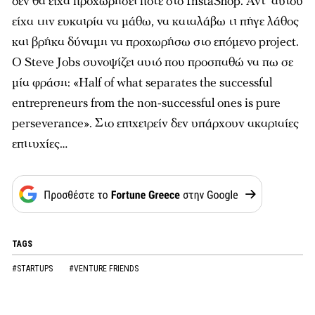
δεν θα είχα προχωρήσει ποτέ στο InstaShop. Αντ ‘αυτού
είχα την ευκαιρία να μάθω, να καταλάβω τι πήγε λάθος
και βρήκα δύναμη να προχωρήσω στο επόμενο project.
Ο Steve Jobs συνοψίζει αυτό που προσπαθώ να πω σε
μία φράση:
«Half of what separates the successful
entrepreneurs from the non-successful ones is pure
perseverance».
Στο επιχειρείν δεν υπάρχουν ακαριαίες
επιτυχίες…
TAGS
#STARTUPS
#VENTURE FRIENDS