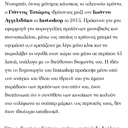
Ντουμπάι, όντας μόνιμος κάτοικος τα τελευταία χρόνια,
ο
Γιάννης Τσιώρης
ιδρύοντας μαζί την
Ιωάννα
Αγγελιδάκη
το
Instashop
το 2015. Πρόκειται για μια
εφαρμογή για παραγγελίες προϊόντων μαναβικής και
παντοπωλείου, μέσω της οποίας ο χρήστης μπορεί να
αγοράσει ο,τι χρειάζεται με λίγα μόνο κλικ και να
παραλάβει τα αγαθά στον χώρο του μέσα σε περίπου 45
λεπτά, ανάλογα με τη διεύθυνση διαμονής του. Η ιδέα
για τη δημιουργία του Instashop προέκυψε μέσα από
την ανάγκη του ίδιου του ιδρυτή του για άμεση
παράδοση των προϊόντων στο σπίτι του, όταν
διαπίστωσε ότι η συνήθεια των κατοίκων να καλούν
στο τηλέφωνο τα σούπερ μάρκετ της περιοχής τους, δεν
ήταν ιδιαίτερα αποδοτική.