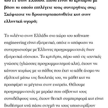
του IT στην Ελλάδα. Ποια είναι τα κριτήρια με
βάση τα οποία επιλέγετε τους συνεργάτες σας;
Σκέφτεστε να δραστηριοποιηθείτε και στην
ελληνική αγορά;
Το ταλέντο στην Ελλάδα στο χώρο του software
engineering είναι εξαιρετικό, οπότε η απόφαση να
συνεργαστούμε με Έλληνες προγραμματιστές ήταν
εξαιρετικά εύστοχη. Τα κριτήρια, πέρα από τις τεχνικές
γνώσεις (γλώσσες προγραμματισμού κλπ), έχουν να
κάνουν κυρίως με το πάθος που έχει το κάθε άτομο να
εξελιχτεί μέσω της δουλειάς του, να μάθει και να
προσφέρει τα μέγιστα στην εταιρεία. Θέλουμε
προγραμματιστές με μεράκι που σέβονται τους
συναδέλφους τους, έχουν θετική συμπεριφορά και είναι
διαθέσιμοι ανά πάσα στιγμή να τους υποστηρίξουν