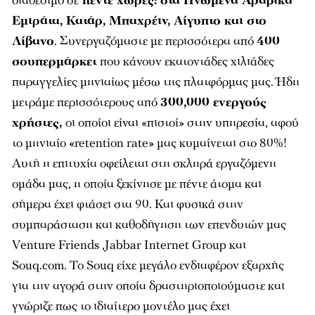
διαθέσιμο σε
πέντε χώρες: στα Ηνωμένα Αραβικά
Εμιράτα, Κατάρ, Μπαχρέιν, Αίγυπτο και στο
Λίβανο
. Συνεργαζόμαστε με περισσότερα από
400
σουπερμάρκετ
που κάνουν εκατοντάδες χιλιάδες
παραγγελίες μηνιαίως μέσω της πλατφόρμας μας. Ήδη
μετράμε περισσότερους από
300,000 ενεργούς
χρήστες,
οι οποίοι είναι «πιστοί» στην υπηρεσία, αφού
το μηνιαίο «retention rate» μας κυμαίνεται στο 80%!
Αυτή η επιτυχία οφείλεται στη σκληρά εργαζόμενη
ομάδα μας, η οποία ξεκίνησε με πέντε άτομα και
σήμερα έχει φτάσει στα 90. Και φυσικά στην
συμπαράσταση και καθοδήγηση των επενδυτών μας
Venture Friends ,Jabbar Internet Group και
Souq.com. Το Souq είχε μεγάλο ενδιαφέρον εξαρχής
για την αγορά στην οποία δραστηριοποιούμαστε και
γνώριζε πως το ιδιαίτερο μοντέλο μας έχει