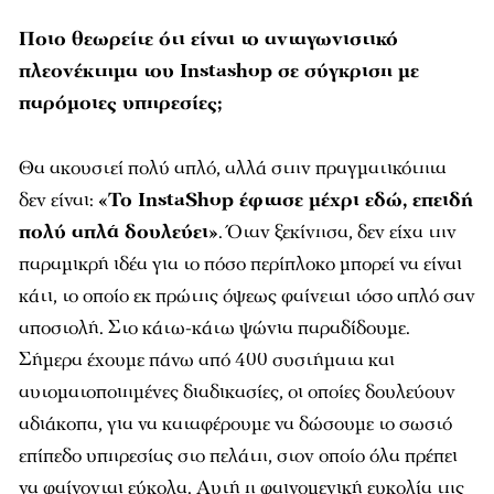
Ποιο θεωρείτε ότι είναι το ανταγωνιστικό
πλεονέκτημα του Instashop σε σύγκριση με
παρόμοιες υπηρεσίες;
Θα ακουστεί πολύ απλό, αλλά στην πραγματικότητα
δεν είναι:
«Το InstaShop έφτασε μέχρι εδώ, επειδή
πολύ απλά δουλεύει»
. Όταν ξεκίνησα, δεν είχα την
παραμικρή ιδέα για το πόσο περίπλοκο μπορεί να είναι
κάτι, το οποίο εκ πρώτης όψεως φαίνεται τόσο απλό σαν
αποστολή. Στο κάτω-κάτω ψώνια παραδίδουμε.
Σήμερα έχουμε πάνω από 400 συστήματα και
αυτοματοποιημένες διαδικασίες, οι οποίες δουλεύουν
αδιάκοπα, για να καταφέρουμε να δώσουμε το σωστό
επίπεδο υπηρεσίας στο πελάτη, στον οποίο όλα πρέπει
να φαίνονται εύκολα. Αυτή η φαινομενική ευκολία της