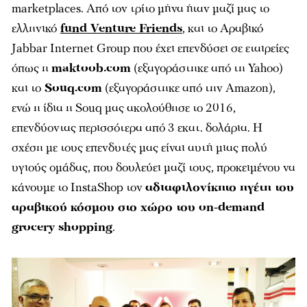
marketplaces. Από τον τρίτο μήνα ήταν μαζί μας το
ελληνικό
fund Venture Friends
, και το Αραβικό
Jabbar Internet Group που έχει επενδύσει σε εταιρείες
όπως η
maktoob.com
(εξαγοράστηκε από τη Yahoo)
και το
Souq.com
(εξαγοράστηκε από την Amazon),
ενώ η ίδια η Souq μας ακολούθησε το 2016,
επενδύοντας περισσότερα από 3 εκατ. δολάρια. Η
σχέση με τους επενδυτές μας είναι αυτή μιας πολύ
υγιούς ομάδας, που δουλεύει μαζί τους, προκειμένου να
κάνουμε το InstaShop τον
αδιαφιλονίκητο ηγέτη του
αραβικού κόσμου στο χώρο του on-demand
grocery shopping
.