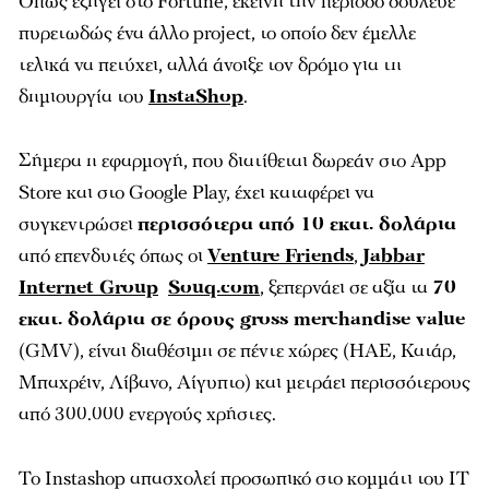
Όπως εξηγεί στο Fortune, εκείνη την περίοδο δούλευε
πυρετωδώς ένα άλλο project, το οποίο δεν έμελλε
τελικά να πετύχει, αλλά άνοιξε τον δρόμο για τη
δημιουργία του
InstaShop
.
Σήμερα η εφαρμογή, που διατίθεται δωρεάν στο App
Store και στο Google Play, έχει καταφέρει να
συγκεντρώσει
περισσότερα από 10 εκατ. δολάρια
από επενδυτές όπως οι
Venture Friends
,
Jabbar
Internet Group
Souq.com
, ξεπερνάει σε αξία τα
70
εκατ. δολάρια σε όρους gross merchandise value
(GMV), είναι διαθέσιμη σε πέντε χώρες (ΗΑΕ, Κατάρ,
Μπαχρέιν, Λίβανο, Αίγυπτο) και μετράει περισσότερους
από 300.000 ενεργούς χρήστες.
To Ιnstashop απασχολεί προσωπικό στο κομμάτι του IT