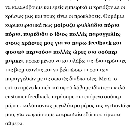
να καταλάβουμε και εμείς εμπειρικά τι χρειάζονται οι
χρήστες μας και ποιες είναι οι προκλήσεις. Θυμάμαι
χαρακτηριστικά πως
μοίραζα φυλλάδια πόρτα
πόρτα, παρέδιδα ο ίδιος πολλές παραγγελίες
στους χρήστες μας για να πάρω feedback και
φυσικά περνούσα πολλές ώρες στο σούπερ
μάρκετ
, προκειμένου να καταλάβω τις ιδιαιτερότητες
της βιομηχανίας και να βελτιώσω τη ροή των
παραγγελιών με τις σωστές διαδικασίες. Μετά το
επιτυχημένο launch και αφού λάβαμε ιδιαίτερα καλό
customer feedback, περάσαμε στο επόμενο σούπερ
μάρκετ καλύπτοντας μεγαλύτερο μέρος της «γειτονιάς»
μου, για να φτάσουμε αστραπιαία εδώ που είμαστε
σήμερα.