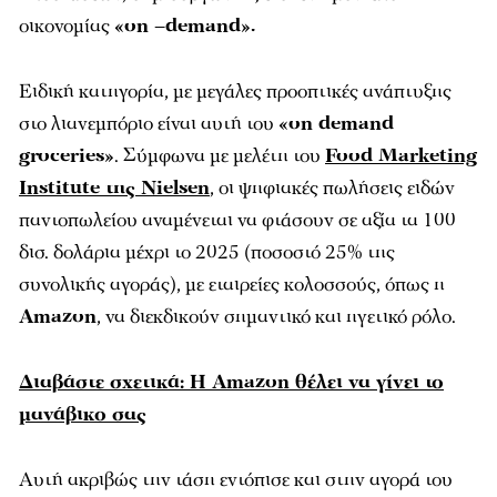
οικονομίας
«on –demand».
Ειδική κατηγορία, με μεγάλες προοπτικές ανάπτυξης
στο λιανεμπόριο είναι αυτή του
«on demand
groceries»
. Σύμφωνα με μελέτη του
Food Marketing
Institute της Nielsen
, oι ψηφιακές πωλήσεις ειδών
παντοπωλείου αναμένεται να φτάσουν σε αξία τα 100
δισ. δολάρια μέχρι το 2025 (ποσοστό 25% της
συνολικής αγοράς), με εταιρείες κολοσσούς, όπως η
Amazon
, να διεκδικούν σημαντικό και ηγετικό ρόλο.
Διαβάστε σχετικά: H Amazon θέλει να γίνει το
μανάβικο σας
Αυτή ακριβώς την τάση εντόπισε και στην αγορά του