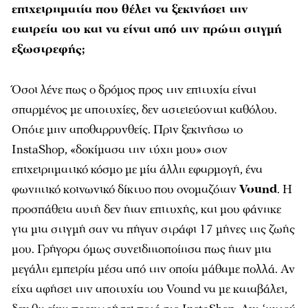
επιχειρηματία που θέλει να ξεκινήσει την
εταιρεία του και να είναι από την πρώτη στιγμή
εξωστρεφής;
Όσοι λένε πως ο δρόμος προς την επιτυχία είναι
σπαρμένος με αποτυχίες, δεν αστειεύονται καθόλου.
Οπότε μην αποθαρρυνθείς. Πριν ξεκινήσω το
InstaShop, «δοκίμασα την τύχη μου» στον
επιχειρηματικό κόσμο με μία άλλη εφαρμογή, ένα
φωνητικό κοινωνικό δίκτυο που ονομαζόταν
Vound
. Η
προσπάθεια αυτή δεν ήταν επιτυχής, και μου φάνηκε
για μια στιγμή σαν να πήγαν στράφι 17 μήνες της ζωής
μου. Γρήγορα όμως συνειδητοποίησα πως ήταν μια
μεγάλη εμπειρία μέσα από την οποία μάθαμε πολλά. Αν
είχα αφήσει την αποτυχία του Vound να με καταβάλει,