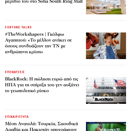
μερίδιο του στο Sofia South Ring Mall
FORTUNE TALKS
#TheWorkshapers | Γκόλφω
Αγαπητού: «Το μέλλον ανήκει σε
όσους συνδυάζουν την ΤΝ με
ανθρώπινη κρίση»
ΕΠΕΝΔΥΣΕΙΣ
BlackRock: Η πώληση ευρώ από τις
ΗΠΑ για τη στήριξη του γεν αυξάνει
το γεωπολιτικό ρίσκο
ΕΠΙΚΑΙΡΟΤΗΤΑ
Μέση Ανατολή: Τουρκία, Σαουδική
Αραβία και Πακιστάν υπογράφουν