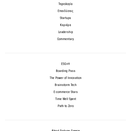
Τεχνολογία
Επενδύσεις
Startups
Καριέρα
Leadership
Commentary
ESG+H
Boarding Pass
The Power of Innovation
Brainstorm Tech
E-commerce Stars
Time Well Spent
Path to Zero
About Fortune Greece