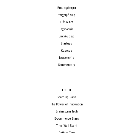
Επικαιρότητα
Επιχειρήσεις
Life & Art
Τεχνολογία
Επενδύσεις
Startups
Καριέρα
Leadership
Commentary
ESG+H
Boarding Pass
The Power of Innovation
Brainstorm Tech
E-commerce Stars
Time Well Spent
Path to Zero