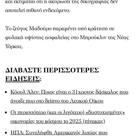
και εκτιμάται ότι η ακύρωση της δικογραφίας δεν
αποτελεί πιθανό ενδεχόμενο.
Το ζεύγος Μαδούρο παραμένει υπό κράτηση σε
φυλακή υψίστης ασφαλείας στο Μπρούκλιν της Νέας
Υόρκης.
ΔΙΑΒΑΣΤΕ ΠΕΡΙΣΣΟΤΕΡΕΣ
ΕΙΔΗΣΕΙΣ
:
Κόουλ Άλεν: Ποιος είναι ο 31χρονος δάσκαλος που
άνοιξε πυρ στο δείπνο του Λευκού Οίκου
Οι περισσότερο (και οι λιγότερο) «δυστυχισμένες»
οικονομίες του κόσμου το 2025 (πίνακας)
ΗΠΑ: Συνελήφθη Αμερικανός λοχίας που