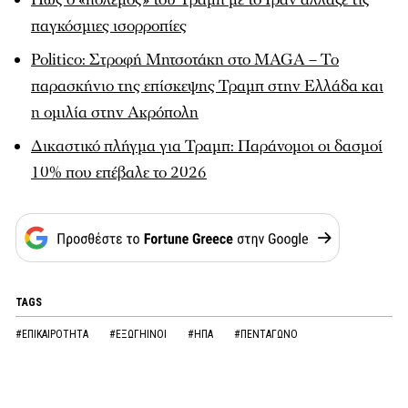
παγκόσμιες ισορροπίες
Politico: Στροφή Μητσοτάκη στο MAGA – Το
παρασκήνιο της επίσκεψης Τραμπ στην Ελλάδα και
η ομιλία στην Ακρόπολη
Δικαστικό πλήγμα για Τραμπ: Παράνομοι οι δασμοί
10% που επέβαλε το 2026
TAGS
#ΕΠΙΚΑΙΡΟΤΗΤΑ
#ΕΞΩΓΗΙΝΟΙ
#ΗΠΑ
#ΠΕΝΤΑΓΩΝΟ