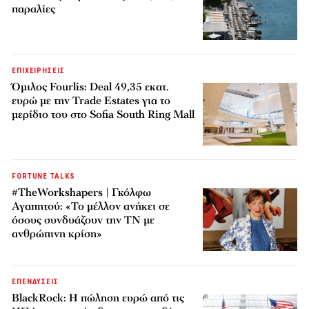
παραλίες
ΕΠΙΧΕΙΡΗΣΕΙΣ
Όμιλος Fourlis: Deal 49,35 εκατ.
ευρώ με την Trade Estates για το
μερίδιο του στο Sofia South Ring Mall
FORTUNE TALKS
#TheWorkshapers | Γκόλφω
Αγαπητού: «Το μέλλον ανήκει σε
όσους συνδυάζουν την ΤΝ με
ανθρώπινη κρίση»
ΕΠΕΝΔΥΣΕΙΣ
BlackRock: Η πώληση ευρώ από τις