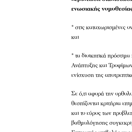
ενωσιακής νομοθεσία
* στις καταχωρισμένες 
και
* τα διοικητικά πρόστιμ
Ανάπτυξης και Τροφίμων
ενίσχυση της αποτρεπτικ
Σε ό,τι αφορά την ορθο
θεσπίζονται κριτήρια επ
και το εύρος των προβλ
βαθμολόγησης συγκεκρι