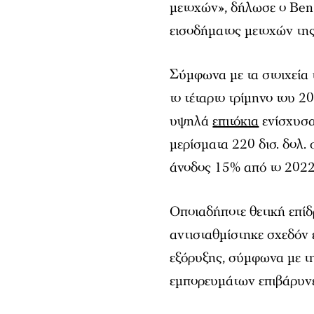
μετοχών», δήλωσε ο Ben
εισοδήματος μετοχών τη
Σύμφωνα με τα στοιχεία
το τέταρτο τρίμηνο του 2
υψηλά
επιτόκια
ενίσχυσα
μερίσματα 220 δισ. δολ.
άνοδος 15% από το 2022
Οποιαδήποτε θετική επί
αντισταθμίστηκε σχεδόν 
εξόρυξης, σύμφωνα με τη
εμπορευμάτων επιβάρυνε