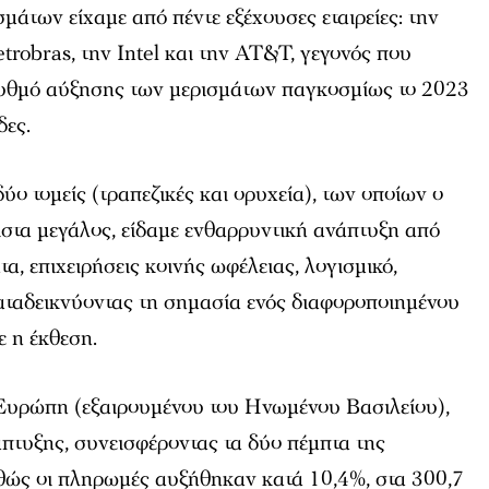
μάτων είχαμε από πέντε εξέχουσες εταιρείες: την
etrobras, την Intel και την AT&T, γεγονός που
ρυθμό αύξησης των μερισμάτων παγκοσμίως το 2023
δες.
ύο τομείς (τραπεζικές και ορυχεία), των οποίων ο
ιστα μεγάλος, είδαμε ενθαρρυντική ανάπτυξη από
α, επιχειρήσεις κοινής ωφέλειας, λογισμικό,
καταδεικνύοντας τη σημασία ενός διαφοροποιημένου
 η έκθεση.
Ευρώπη (εξαιρουμένου του Ηνωμένου Βασιλείου),
πτυξης, συνεισφέροντας τα δύο πέμπτα της
ώς οι πληρωμές αυξήθηκαν κατά 10,4%, στα 300,7