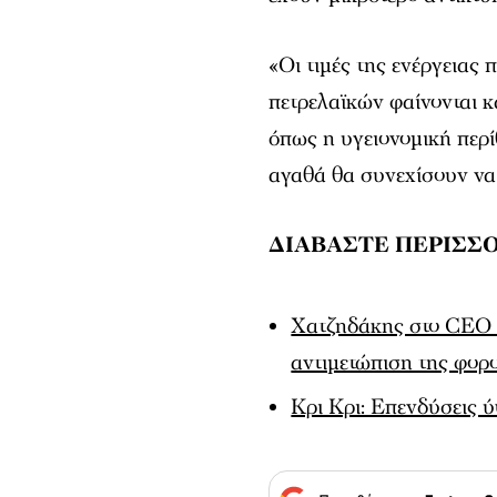
«Οι τιμές της ενέργειας
πετρελαϊκών φαίνονται κ
όπως η υγειονομική περί
αγαθά θα συνεχίσουν να
ΔΙΑΒΑΣΤΕ ΠΕΡΙΣΣΟ
Χατζηδάκης στο CEO In
αντιμετώπιση της φορ
Κρι Κρι: Επενδύσεις 