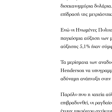
δισεκατομμύρια δολάρια.
επίδρασή της μετριάστηκ
Ενώ οι Ηνωμένες Πολιτε
παγκόσμια αύξηση των μ
αύξησης 5,1% ήταν σύμφ
Τα μερίσματα των αναδυ
Henderson να υπογραμμίζ
αδύναμη ανάπτυξη στην 
Παρόλο που η ταχεία αύ
επιβραδυνθεί, οι ραγδαίε
έχουν μικρότερο αντίκτυ