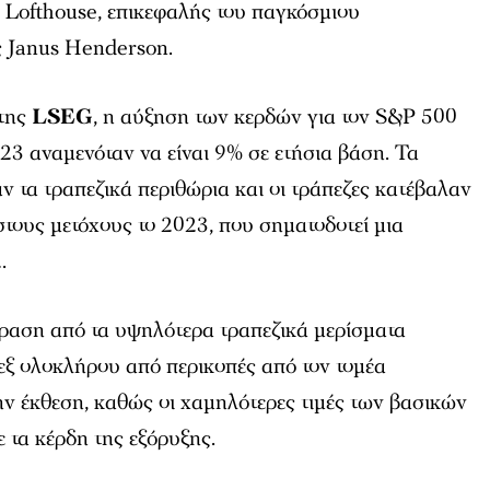
 Lofthouse, επικεφαλής του παγκόσμιου
ς Janus Henderson.
 της
LSEG
, η αύξηση των κερδών για τον S&P 500
023 αναμενόταν να είναι 9% σε ετήσια βάση. Τα
ν τα τραπεζικά περιθώρια και οι τράπεζες κατέβαλαν
 στους μετόχους το 2023, που σηματοδοτεί μια
.
δραση από τα υψηλότερα τραπεζικά μερίσματα
εξ ολοκλήρου από περικοπές από τον τομέα
ν έκθεση, καθώς οι χαμηλότερες τιμές των βασικών
 τα κέρδη της εξόρυξης.