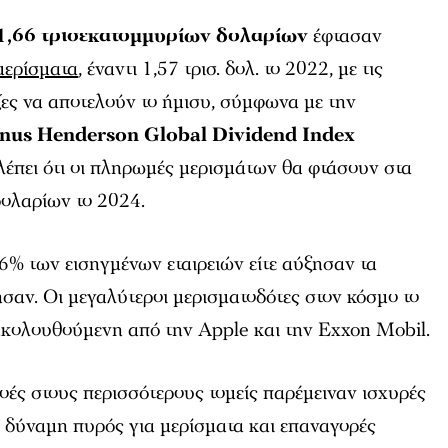
1,66 τρισεκατομμυρίων δολαρίων
έφτασαν
μερίσματα
, έναντι 1,57 τρισ. δολ. το 2022, με τις
ες να αποτελούν το ήμισυ, σύμφωνα με την
anus Henderson Global Dividend Index
έπει ότι οι πληρωμές μερισμάτων θα φτάσουν στα
δολαρίων το 2024.
6% των εισηγμένων εταιρειών είτε αύξησαν τα
ησαν. Οι μεγαλύτεροι μερισματοδότες στον κόσμο το
ακολουθούμενη από την Apple και την Exxon Mobil.
ροές στους περισσότερους τομείς παρέμειναν ισχυρές
η δύναμη πυρός για μερίσματα και επαναγορές