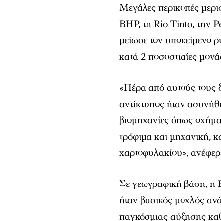
Μεγάλες περικοπές μερισ
BHP, τη Rio Tinto, την P
μείωσε τον υποκείμενο 
κατά 2 ποσοστιαίες μονά
«Πέρα από αυτούς τους δ
αντίκτυπος ήταν ασυνήθ
βιομηχανίες όπως οχήματ
τρόφιμα και μηχανική, 
χαρτοφυλακίου», ανέφερε
Σε γεωγραφική βάση, η 
ήταν βασικός μοχλός ανά
παγκόσμιας αύξησης καθ