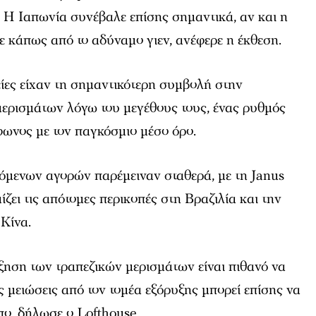
 Η Ιαπωνία συνέβαλε επίσης σημαντικά, αν και η
ε κάπως από το αδύναμο γιεν, ανέφερε η έκθεση.
ίες είχαν τη σημαντικότερη συμβολή στην
ερισμάτων λόγω του μεγέθους τους, ένας ρυθμός
ωνος με τον παγκόσμιο μέσο όρο.
όμενων αγορών παρέμειναν σταθερά, με τη Janus
ει τις απότομες περικοπές στη Βραζιλία και την
Κίνα.
ξηση των τραπεζικών μερισμάτων είναι πιθανό να
ς μειώσεις από τον τομέα εξόρυξης μπορεί επίσης να
πο, δήλωσε ο Lofthouse.