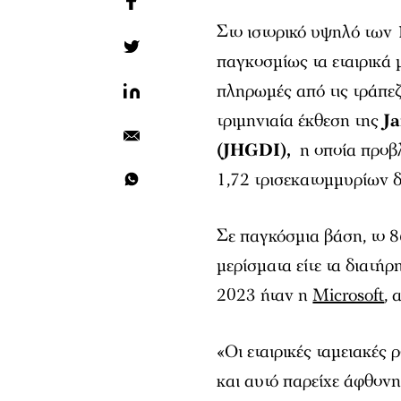
Στο ιστορικό υψηλό των
παγκοσμίως τα εταιρικά
πληρωμές από τις τράπεζ
τριμηνιαία έκθεση της
J
(JHGDI),
η οποία προβλ
1,72 τρισεκατομμυρίων 
Σε παγκόσμια βάση, το 8
μερίσματα είτε τα διατήρ
2023 ήταν η
Microsoft
, 
«Οι εταιρικές ταμειακές 
και αυτό παρείχε άφθον