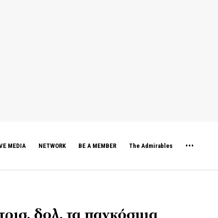
VE MEDIA
NETWORK
BE A MEMBER
The Admirables
τρισ. δολ. τα παγκόσμια