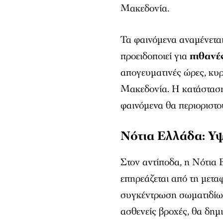
Μακεδονία.
Τα φαινόμενα αναμένετα
προειδοποιεί για
πιθανέ
απογευματινές ώρες, κυρ
Μακεδονία. Η κατάσταση
φαινόμενα θα περιοριστο
Νότια Ελλάδα: Υ
Στον αντίποδα, η Νότια
επηρεάζεται από τη μετ
συγκέντρωση σωματιδίων
ασθενείς βροχές, θα δημ