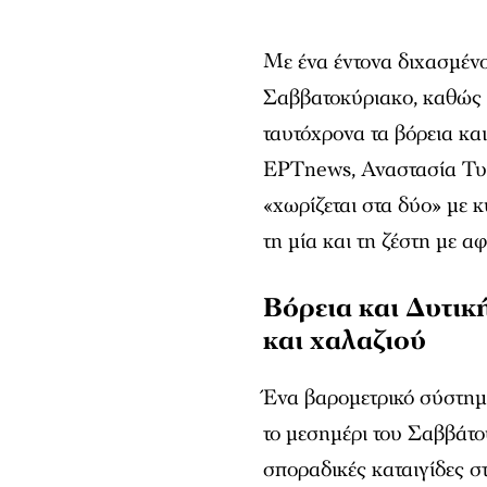
Με ένα έντονα διχασμένο
Σαββατοκύριακο, καθώς 
ταυτόχρονα τα βόρεια κα
ΕΡΤnews, Αναστασία Τυρ
«χωρίζεται στα δύο» με κ
τη μία και τη ζέστη με 
Βόρεια και Δυτικ
και χαλαζιού
Ένα βαρομετρικό σύστημ
το μεσημέρι του Σαββάτ
σποραδικές καταιγίδες στ