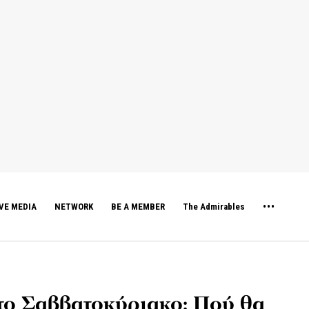
VE MEDIA
NETWORK
BE A MEMBER
The Admirables
το Σαββατοκύριακο: Πού θα