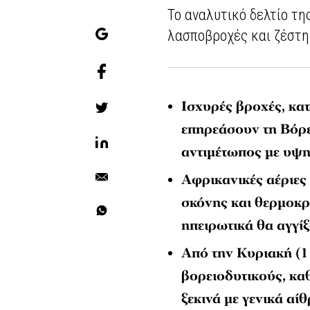
Το αναλυτικό δελτίο τη
λασποβροχές και ζέστη 
Ισχυρές βροχές, κατ
επηρεάσουν τη Βόρε
αντιμέτωπος με υψη
Αφρικανικές αέριε
σκόνης και θερμοκρ
ηπειρωτικά θα αγγίξ
Από την Κυριακή (17
βορειοδυτικούς, κα
ξεκινά με γενικά αίθ