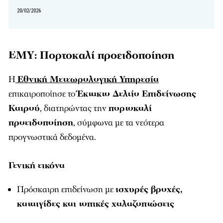
20/02/2026
ΕΜΥ: Πορτοκαλί προειδοποίηση
Η
Εθνική Μετεωρολογική Υπηρεσία
επικαιροποίησε το
Έκτακτο Δελτίο Επιδείνωσης
Καιρού
, διατηρώντας την
πορτοκαλί
προειδοποίηση
, σύμφωνα με τα νεότερα
προγνωστικά δεδομένα.
Γενική εικόνα
Πρόσκαιρη επιδείνωση με
ισχυρές βροχές,
καταιγίδες και τοπικές χαλαζοπτώσεις