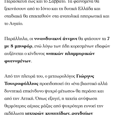
Παρασκευή έως και το Σάββατο. Τα φαινόμενα θα
ξεκινήσουν από το Ιόνιο και τη δυτική Ελλάδα και
σταδιακά θα επεκταθούν στα ανατολικά ηπειρωτικά και
το Αιγαίο.
Παράλληλα, οι
νοτιοδυτικοί άνεμοι
θα φτάσουν τα
7
με 8 μποφόρ
, ενώ λόγω των ήδη κορεσμένων εδαφών
αυξάνεται ο κίνδυνος
τοπικών πλημμυρικών
φαινομένων
.
Από την πλευρά του, ο μετεωρολόγος
Γιώργος
Τσατραφύλλιας
προειδοποιεί ότι «ένα βιαστικό αλλά
δυνητικά επικίνδυνο ψυχρό μέτωπο» θα περάσει και
από την Αττική. Όπως εξηγεί, η ταχεία ανύψωση
θερμότερης αέριας μάζας από ψυχρότερη ευνοεί την
εκδήλωση
ισχυρών καταιγίδων, ραγδαίων