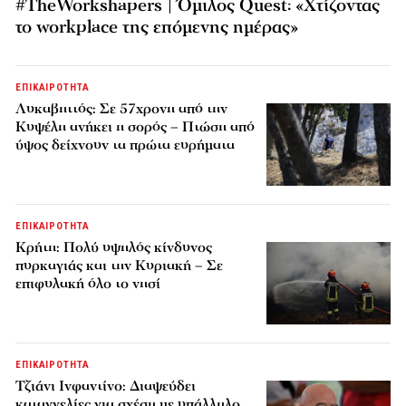
#TheWorkshapers | Όμιλος Quest: «Χτίζοντας
το workplace της επόμενης ημέρας»
ΕΠΙΚΑΙΡΟΤΗΤΑ
Λυκαβηττός: Σε 57χρονη από την
Κυψέλη ανήκει η σορός – Πτώση από
ύψος δείχνουν τα πρώτα ευρήματα
ΕΠΙΚΑΙΡΟΤΗΤΑ
Κρήτη: Πολύ υψηλός κίνδυνος
πυρκαγιάς και την Κυριακή – Σε
επιφυλακή όλο το νησί
ΕΠΙΚΑΙΡΟΤΗΤΑ
Τζιάνι Ινφαντίνο: Διαψεύδει
καταγγελίες για σχέση με υπάλληλο