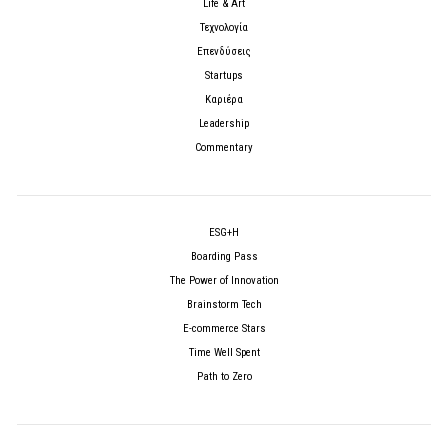
Life & Art
Τεχνολογία
Επενδύσεις
Startups
Καριέρα
Leadership
Commentary
ESG+H
Boarding Pass
The Power of Innovation
Brainstorm Tech
E-commerce Stars
Time Well Spent
Path to Zero