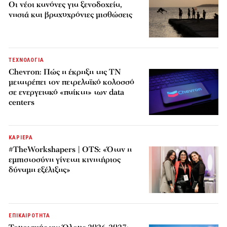
Οι νέοι κανόνες για ξενοδοχεία,
νησιά και βραχυχρόνιες μισθώσεις
ΤΕΧΝΟΛΟΓΙΑ
Chevron: Πώς η έκρηξη της ΤΝ
μετατρέπει τον πετρελαϊκό κολοσσό
σε ενεργειακό «παίκτη» των data
centers
ΚΑΡΙΕΡΑ
#TheWorkshapers | OTS: «Όταν η
εμπιστοσύνη γίνεται κινητήριος
δύναμη εξέλιξης»
ΕΠΙΚΑΙΡΟΤΗΤΑ