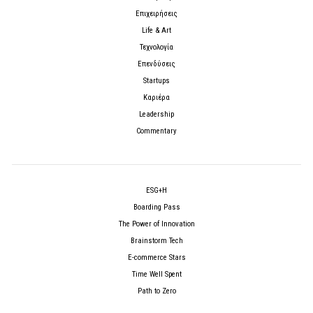
Επιχειρήσεις
Life & Art
Τεχνολογία
Επενδύσεις
Startups
Καριέρα
Leadership
Commentary
ESG+H
Boarding Pass
The Power of Innovation
Brainstorm Tech
E-commerce Stars
Time Well Spent
Path to Zero