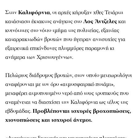
Στην
Καλιφόρνια
, οι αρχές κήρυξαν χθες Τετάρτη
κατάσταση έκτακτης ανάγκης στο
Λος Άντζελες
και
κοινότητες στο νότιο τμήμα της πολιτείας, εξαιτίας
καταρρακτωδών βροχών που ήγειραν ανησυχίες για
εξαιρετικά επικίνδυνες πλημμύρες παραμονή κι
ανήμερα των Χριστουγέννων.
Πελώριος διάδρομος βροχών, στον οποίο μετεωρολόγοι
αναφέρονται με τον όρο «ατμοσφαιρικό ποτάμι»,
μεταφέρει ατμοποιημένο νερό από τους τροπικούς που
αναμένεται να διασχίσει την Καλιφόρνια ως τέλος της
εβδομάδας.
Προβλέπονται ισχυρές βροχοπτώσεις,
χιονοπτώσεις και ισχυροί άνεμοι.