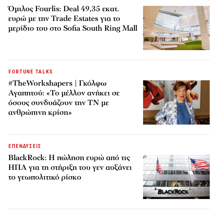
Όμιλος Fourlis: Deal 49,35 εκατ.
ευρώ με την Trade Estates για το
μερίδιο του στο Sofia South Ring Mall
FORTUNE TALKS
#TheWorkshapers | Γκόλφω
Αγαπητού: «Το μέλλον ανήκει σε
όσους συνδυάζουν την ΤΝ με
ανθρώπινη κρίση»
ΕΠΕΝΔΥΣΕΙΣ
BlackRock: Η πώληση ευρώ από τις
ΗΠΑ για τη στήριξη του γεν αυξάνει
το γεωπολιτικό ρίσκο