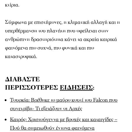
κτίρια.
Σύμφωνα με επιστήμονες, η κλιματική αλλαγή και η
υπερθέρμανση του πλανήτη που οφείλεται στην
ανθρώπινη δραστηριότητα κάνει τα ακραία καιρικά
φαινόμενα πιο συχνά, πιο φονικά και πιο
καταστροφικά.
ΔΙΑΒΑΣΤΕ
ΠΕΡΙΣΣΟΤΕΡΕΣ
ΕΙΔΗΣΕΙΣ
:
Τουρκία: Βρέθηκε το μαύρο κουτί του Falcon που
συνετρίβη- Τι εξετάζουν οι Αρχές
Καιρός: Χριστούγεννα με βροχές και καταιγίδες –
Πού θα σημειωθούν έντονα φαινόμενα