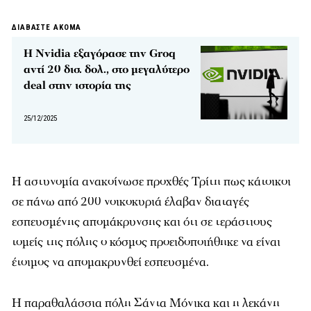
ΔΙΑΒΑΣΤΕ ΑΚΟΜΑ
Η Nvidia εξαγόρασε την Groq
αντί 20 δισ. δολ., στο μεγαλύτερο
deal στην ιστορία της
25/12/2025
Η αστυνομία ανακοίνωσε προχθές Τρίτη πως κάτοικοι
σε πάνω από 200 νοικοκυριά έλαβαν διαταγές
εσπευσμένης απομάκρυνσης και ότι σε τεράστιους
τομείς της πόλης ο κόσμος προειδοποιήθηκε να είναι
έτοιμος να απομακρυνθεί εσπευσμένα.
Η παραθαλάσσια πόλη Σάντα Μόνικα και η λεκάνη