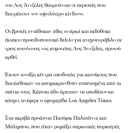
του Λος Άντζελες θεωρούνται οι περιοχές που
διατρέχουν τον υψηλότερο κίνδυνο.
Οι βροχές εντάθηκαν χθες το πρωί και εκδόθηκε
έκτακτο προειδοποιητικό δελτίο για ανεμοστρόβιλο σε
τρεις κοινότητες της κομητείας Λος Άντζελες, προτού
αρθεί.
Έχουν ανοίξει κέντρα υποδοχής για κατοίκους που
διατάχθηκαν να απομακρυνθούν εσπευσμένα από τα
σπίτια τους. Κάποια ήδη άρχισαν να υποδέχονται
κόσμο, ανέφερε η εφημερίδα Los Angeles Times.
Στα ακριβά προάστια Πασίφικ Παλισέιντς και
Μάλιμπου, που είχαν ρημάξει σαρωτικές πυρκαγιές