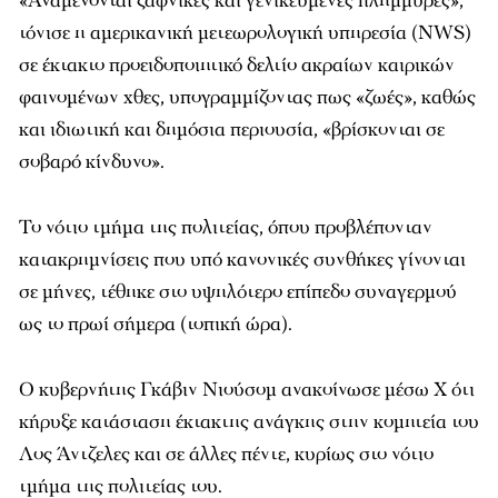
«Αναμένονται ξαφνικές και γενικευμένες πλημμύρες»,
τόνισε η αμερικανική μετεωρολογική υπηρεσία (NWS)
σε έκτακτο προειδοποιητικό δελτίο ακραίων καιρικών
φαινομένων χθες, υπογραμμίζοντας πως «ζωές», καθώς
και ιδιωτική και δημόσια περιουσία, «βρίσκονται σε
σοβαρό κίνδυνο».
Το νότιο τμήμα της πολιτείας, όπου προβλέπονταν
κατακρημνίσεις που υπό κανονικές συνθήκες γίνονται
σε μήνες, τέθηκε στο υψηλότερο επίπεδο συναγερμού
ως το πρωί σήμερα (τοπική ώρα).
Ο κυβερνήτης Γκάβιν Νιούσομ ανακοίνωσε μέσω X ότι
κήρυξε κατάσταση έκτακτης ανάγκης στην κομητεία του
Λος Άντζελες και σε άλλες πέντε, κυρίως στο νότιο
τμήμα της πολιτείας του.