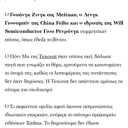
Ο
Γουάνγκ Ζινγκ της Meituan, ο Λενγκ
Γιοουμπίν της China Feihe και ο ιδρυτής της Will
Semiconductor Γιου Ρενρόνγκ
συμμετείχαν
επίσης, όπως έδειξε το βίντεο.
Ο Πόνι Μα της
Tencent
ήταν επίσης εκεί, δήλωσε
πηγή που γνωρίζει το θέμα, αρνούμενη να κατονομάσει
το όνομά της, καθώς οι λεπτομέρειες της συνάντησης
δεν ήταν δημόσιες. Η Tencent δεν απάντησε αμέσως σε
αίτημα για σχολιασμό.
Ο Σι εκφώνησε ομιλία αφού άκουσε εκπροσώπους
ιδιωτικών εταιρειών, ανέφερε το επίσημο πρακτορείο
ειδήσεων Xinhua. Το δημοσίευμα δεν έδωσε