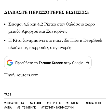
ΔΙΑΒΑΣΤΕ ΠΕΡΙΣΣΟΤΕΡΕΣ ΕΙΔΗΣΕΙΣ:
Σεισμοί 4,5 και 4,2 Ρίχτερ στον θαλάσσιο χώρο
μεταξύ Αμοργού και Σαντορίνης
Η Κίνα ξαναμπαίνει στο παιχνίδι: Πώς η DeepSeek
αλλάζει τις ισορροπίες στις αγορές
Πηγή: reuters.com
TAGS
#ΕΠΙΚΑΙΡΟΤΗΤΑ
#ALIBABA
#DEEPSEEK
#TENCENT
#ΗΜΙΑΓΩΓΟΙ
#ΚΙΝΑ
#ΣΙ ΤΖΙΝΠΙΝΓΚ
#ΤΕΧΝΗΤΗ ΝΟΗΜΟΣΥΝΗ