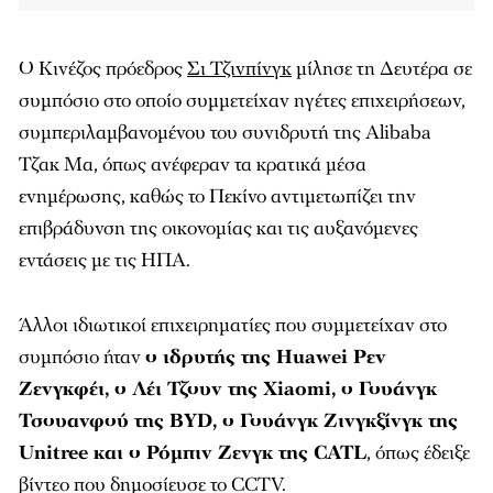
Ο Κινέζος πρόεδρος
Σι Τζινπίνγκ
μίλησε τη Δευτέρα σε
συμπόσιο στο οποίο συμμετείχαν ηγέτες επιχειρήσεων,
συμπεριλαμβανομένου του συνιδρυτή της Alibaba
Τζακ Μα, όπως ανέφεραν τα κρατικά μέσα
ενημέρωσης, καθώς το Πεκίνο αντιμετωπίζει την
επιβράδυνση της οικονομίας και τις αυξανόμενες
εντάσεις με τις ΗΠΑ.
Άλλοι ιδιωτικοί επιχειρηματίες που συμμετείχαν στο
συμπόσιο ήταν
ο ιδρυτής της Huawei Ρεν
Ζενγκφέι, ο Λέι Τζουν της Xiaomi, ο Γουάνγκ
Τσουανφού της BYD, ο Γουάνγκ Ζινγκξίνγκ της
Unitree και ο Ρόμπιν Ζενγκ της CATL
, όπως έδειξε
βίντεο που δημοσίευσε το CCTV.