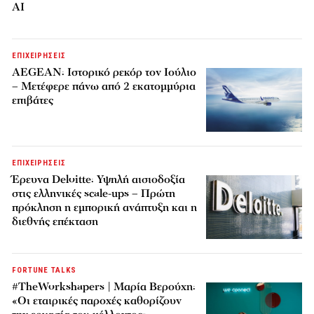
AI
ΕΠΙΧΕΙΡΗΣΕΙΣ
AEGEAN: Ιστορικό ρεκόρ τον Ιούλιο
– Μετέφερε πάνω από 2 εκατομμύρια
επιβάτες
ΕΠΙΧΕΙΡΗΣΕΙΣ
Έρευνα Deloitte: Υψηλή αισιοδοξία
στις ελληνικές scale-ups – Πρώτη
πρόκληση η εμπορική ανάπτυξη και η
διεθνής επέκταση
FORTUNE TALKS
#TheWorkshapers | Μαρία Βερούχη:
«Οι εταιρικές παροχές καθορίζουν