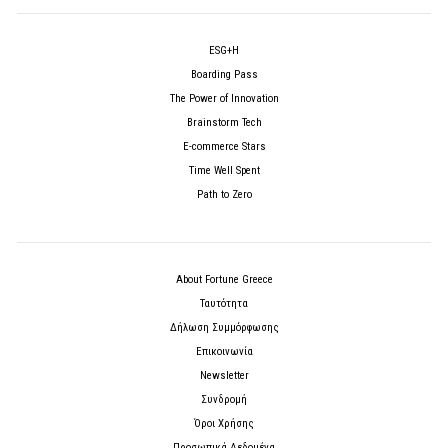
ESG+H
Boarding Pass
The Power of Innovation
Brainstorm Tech
E-commerce Stars
Time Well Spent
Path to Zero
About Fortune Greece
Ταυτότητα
Δήλωση Συμμόρφωσης
Επικοινωνία
Newsletter
Συνδρομή
Όροι Χρήσης
Προσωπικά Δεδομένα