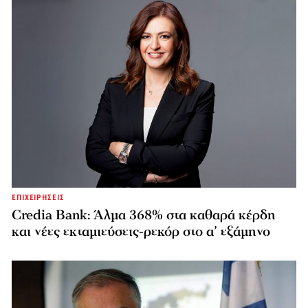
ΕΠΙΧΕΙΡΗΣΕΙΣ
Credia Bank: Άλμα 368% στα καθαρά κέρδη
και νέες εκταμιεύσεις-ρεκόρ στο α’ εξάμηνο