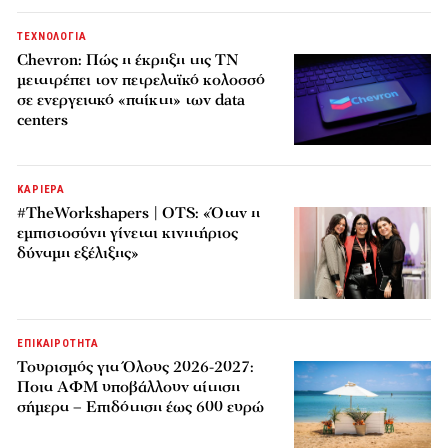
ΤΕΧΝΟΛΟΓΙΑ
Chevron: Πώς η έκρηξη της ΤΝ
μετατρέπει τον πετρελαϊκό κολοσσό
σε ενεργειακό «παίκτη» των data
centers
ΚΑΡΙΕΡΑ
#TheWorkshapers | OTS: «Όταν η
εμπιστοσύνη γίνεται κινητήριος
δύναμη εξέλιξης»
ΕΠΙΚΑΙΡΟΤΗΤΑ
Τουρισμός για Όλους 2026-2027:
Ποια ΑΦΜ υποβάλλουν αίτηση
σήμερα – Επιδότηση έως 600 ευρώ