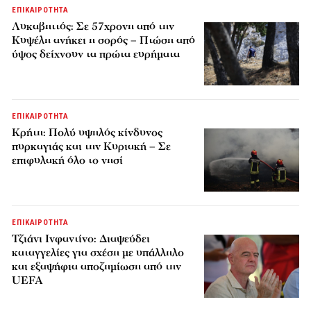
ΕΠΙΚΑΙΡΟΤΗΤΑ
Λυκαβηττός: Σε 57χρονη από την
Κυψέλη ανήκει η σορός – Πτώση από
ύψος δείχνουν τα πρώτα ευρήματα
ΕΠΙΚΑΙΡΟΤΗΤΑ
Κρήτη: Πολύ υψηλός κίνδυνος
πυρκαγιάς και την Κυριακή – Σε
επιφυλακή όλο το νησί
ΕΠΙΚΑΙΡΟΤΗΤΑ
Τζιάνι Ινφαντίνο: Διαψεύδει
καταγγελίες για σχέση με υπάλληλο
και εξαψήφια αποζημίωση από την
UEFA