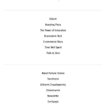
ESG+H
Boarding Pass
The Power of Innovation
Brainstorm Tech
E-commerce Stars
Time Well Spent
Path to Zero
About Fortune Greece
Ταυτότητα
Δήλωση Συμμόρφωσης
Επικοινωνία
Newsletter
Συνδρομή