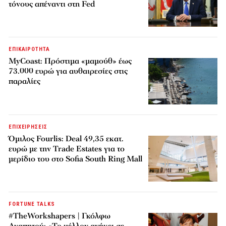
τόνους απέναντι στη Fed
ΕΠΙΚΑΙΡΟΤΗΤΑ
MyCoast: Πρόστιμα «μαμούθ» έως
73.000 ευρώ για αυθαιρεσίες στις
παραλίες
ΕΠΙΧΕΙΡΗΣΕΙΣ
Όμιλος Fourlis: Deal 49,35 εκατ.
ευρώ με την Trade Estates για το
μερίδιο του στο Sofia South Ring Mall
FORTUNE TALKS
#TheWorkshapers | Γκόλφω
Αγαπητού: «Το μέλλον ανήκει σε